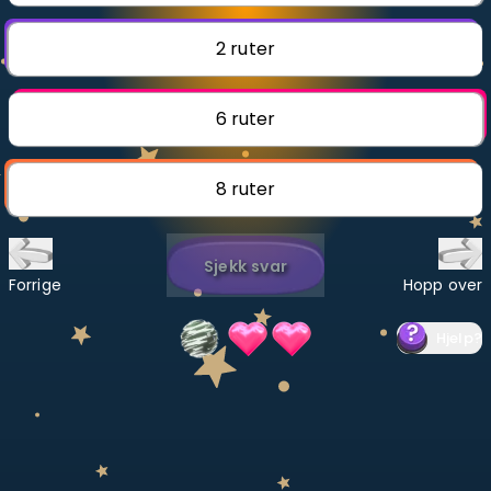
Bestill privatundervisning
2 ruter
Inviter en venn
6 ruter
LÆREPLAN
Velg læreplan
8 ruter
Logg inn
Sjekk svar
Forrige
Hopp over
Hjelp
?