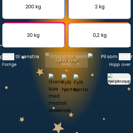
200 kg
2 kg
Bestill privatundervisning
Inviter en venn
20 kg
0,2 kg
LÆREPLAN
Velg læreplan
Logg inn
Sjekk svar
Forrige
Hopp over
Hjelp
?