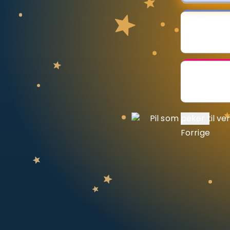
Vis mer
LÆREPLAN
Velg læreplan
Logg inn
Forrige