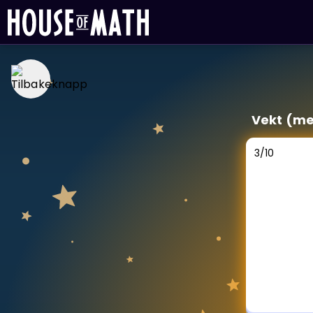
LÆRINGSVERKTØY
Vekt (me
Læreplan
Alle mattetemaer
3
/
10
Privatundervisning
Direkte 1-til-1 hjelp
Vis mer
SPILL
Gangetabellen
Junior Matte