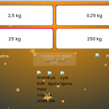
2,5 kg
0,25 kg
Bestill privatundervisning
Inviter en venn
25 kg
250 kg
Sjekk svar