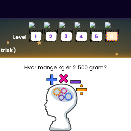
1
2
3
4
5
6
Level
trisk)
Hvor mange kg er 2 500 gram?