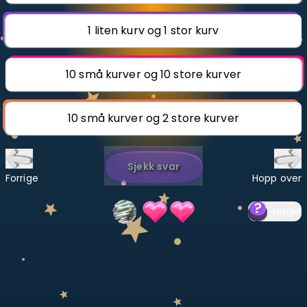
Bestill privatundervisning
1 liten kurv og 1 stor kurv
Inviter en venn
10 små kurver og 10 store kurver
LÆREPLAN
Velg læreplan
10 små kurver og 2 store kurver
Logg inn
Sjekk svar
Forrige
Hopp over
Hjelp
?