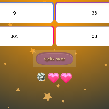
9
36
Bestill privatundervisning
Inviter en venn
663
63
Sjekk svar