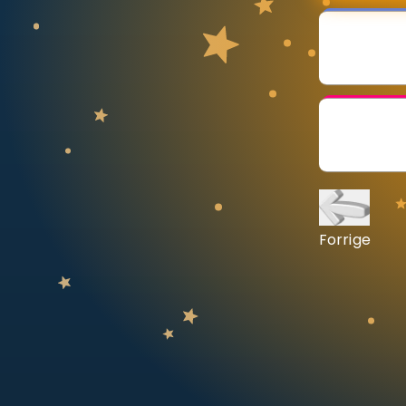
Vis mer
LÆREPLAN
Velg læreplan
Logg inn
Forrige