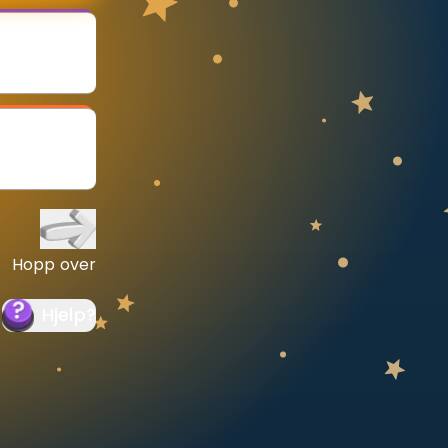
Hopp over
Hjelp
?