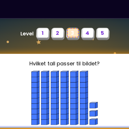
1
2
3
4
5
Level
Hvilket tall passer til bildet?