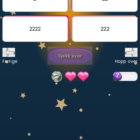
Bestill privatundervisning
Inviter en venn
2222
222
LÆREPLAN
Velg læreplan
Sjekk svar
Logg inn
Forrige
Hopp over
Hjelp
?