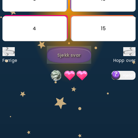
Bestill privatundervisning
Inviter en venn
4
15
LÆREPLAN
Velg læreplan
Sjekk svar
Logg inn
Forrige
Hopp over
Hjelp
?