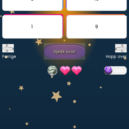
Bestill privatundervisning
Inviter en venn
1
9
LÆREPLAN
Velg læreplan
Sjekk svar
Logg inn
Forrige
Hopp over
Hjelp
?