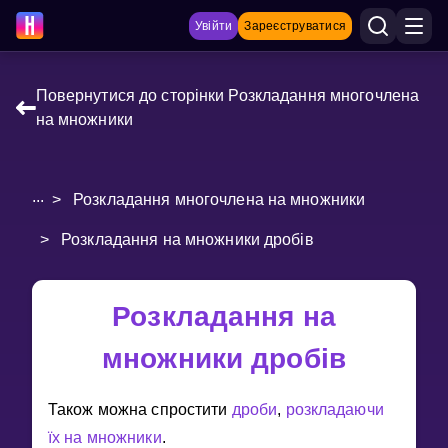
Увійти
Зареєструватися
Повернутися до сторінки Розкладання многочлена
на множники
НАВЧАЛЬНІ МАТЕРІАЛИ
Curriculum
...
>
Розкладання многочлена на множники
Показати більше
>
Розкладання на множники дробів
ІГРИ
Multiplication Master
Розкладання на
Джуніор-матем
множники дробів
Показати більше
Також можна спростити
дроби
,
розкладаючи
їх на множники
.