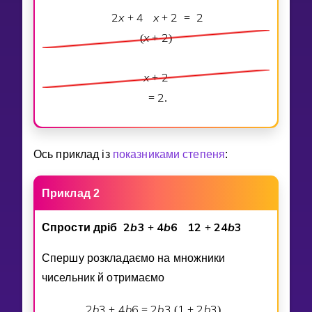
2
x
4
x
2
2
+
+
=
x
2
(
+
)
x
2
+
2
=
.
Ось приклад iз
показниками степеня
:
Приклад 2
2
b
3
4
b
6
1
2
2
4
b
3
Спрости дрiб
+
+
Спершу розкладаємо на множники
чисельник й отримаємо
2
b
3
4
b
6
2
b
3
1
2
b
3
+
=
(
+
)
.