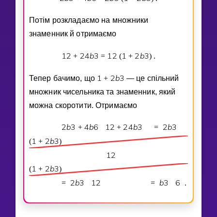
Потiм розкладаємо на множники
знаменник й отримаємо
1
2
2
4
b
3
1
2
1
2
b
3
+
=
(
+
)
.
1
2
b
3
Тепер бачимо, що
+
— це спiльний
множник чисельника та знаменник, який
можна скоротити. Отримаємо
2
b
3
4
b
6
1
2
2
4
b
3
2
b
3
+
+
=
1
2
b
3
(
+
)
1
2
1
2
b
3
(
+
)
2
b
3
1
2
b
3
6
=
=
.