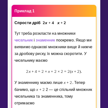
Invite a Friend
НАВЧАЛЬНИЙ ПЛАН
Приклад 1
Select curriculum
2
x
4
x
2
Спрости дрiб
+
+
Увійти
Тут треба розкласти на множники
чисельник
i
знаменник
поокремо. Якщо ми
виявимо однаковi множники вище й нижче
за дробову риску, їх можна скоротити. У
чисельнику маємо
2
x
4
2
x
2
2
2
x
2
+
=
×
+
×
=
(
+
)
.
x
2
У знаменнику маємо лише
+
. Тепер
x
2
бачимо, що
+
2 — це спiльний множник
чисельника та знаменника, тому
отримаємо