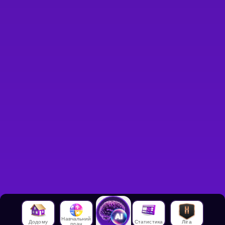
Навчальний
Додому
Статистика
Ліга
план