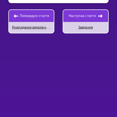
Попередня стаття
Наступна стаття
Розкладання виразів на множники
Завдання