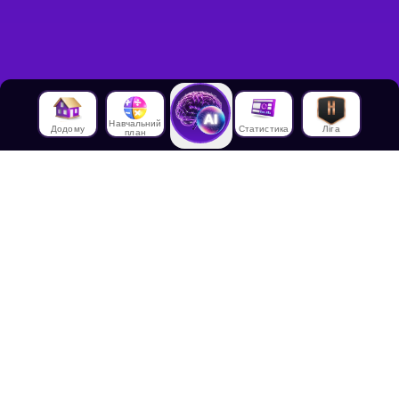
Навчальний
Додому
Статистика
Ліга
план
Про нас
Про House of Math
Співробітники
Працевлаштування в
House of Math