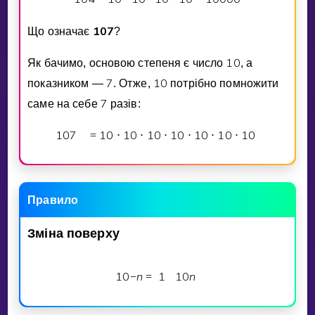
1
0
7
Що означає
?
1
0
Як бачимо, основою степеня є число
, а
7
1
0
показником —
. Отже,
потрiбно помножити
7
саме на себе
разiв:
1
0
7
1
0
1
0
1
0
1
0
1
0
1
0
1
0
=
⋅
⋅
⋅
⋅
⋅
⋅
Правило
Змiна
поверху
1
0
n
1
1
0
n
−
=