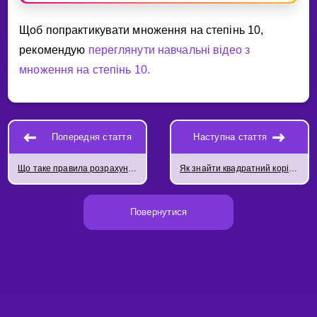
Щоб попрактикувати множення на степiнь 10,
рекомендую
переглянути навчальнi вiдео з
множення на степiнь 10.
Попередня стаття
Наступна стаття
Що таке правила розрахунків зі степенями?
Як знайти квадратний корінь числа
Повернутися