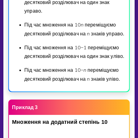
десятковий роздiлювач на один знак
управо.
1
0
n
Пiд час множення на
перемiщуємо
n
десятковий роздiлювач на
знакiв управо.
1
0
1
Пiд час множення на
−
перемiщуємо
десятковий роздiлювач на один знак улiво.
1
0
n
Пiд час множення на
−
перемiщуємо
n
десятковий роздiлювач на
знакiв улiво.
Приклад 3
Множення
на
додатний
степiнь
10