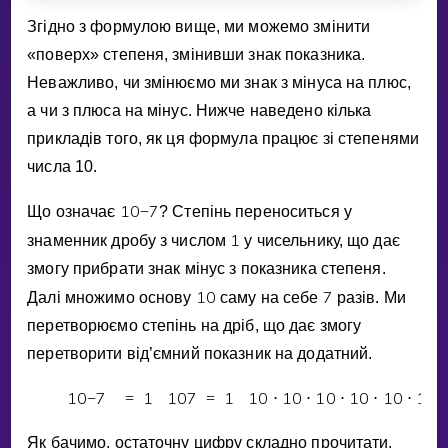
Згiдно з формулою вище, ми можемо змiнити
«поверх» степеня, змiнивши знак показника.
Неважливо, чи змiнюємо ми знак з мiнуса на плюс,
а чи з плюса на мiнус. Нижче наведено кiлька
прикладiв того, як ця формула працює зi степенями
числа 10.
1
0
7
Що означає
−
? Степiнь переноситься у
1
знаменник дробу з числом
у чисельнику, що дає
змогу прибрати знак мiнус з показника степеня.
1
0
7
Далi множимо основу
саму на себе
разiв. Ми
перетворюємо степiнь на дрiб, що дає змогу
перетворити вiд’ємний показник на додатний.
1
0
7
1
1
0
7
1
1
0
1
0
1
0
1
0
1
0
1
0
−
=
=
⋅
⋅
⋅
⋅
⋅
⋅
Як бачимо, остаточну цифру складно прочитати.