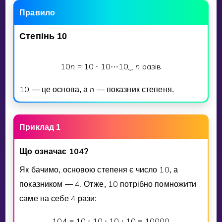
Invite a Friend
Правило
НАВЧАЛЬНИЙ ПЛАН
Select curriculum
Степiнь
10
Увійти
1
0
n
1
0
1
0
1
0
n
разiв
=
⋅
⋯
⏟
1
0
n
— це основа, а
— показник степеня.
Приклад 1
1
0
4
Що означає
?
1
0
Як бачимо, основою степеня є число
, а
4
1
0
показником —
. Отже,
потрiбно помножити
4
саме на себе
рази:
1
0
4
1
0
1
0
1
0
1
0
1
0
0
0
0
=
⋅
⋅
⋅
=