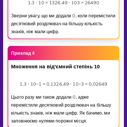
1
3
1
0
1
3
2
6
4
9
1
0
3
2
6
4
9
0
.
⋅
=
.
⋅
=
0
Зверни увагу, що ми додали
, коли перемiстили
десятковий роздiлювач на бiльшу кiлькiсть
знакiв, нiж мали цифр.
Приклад 4
Множення
на
вiд’ємний
степiнь
10
1
3
1
0
1
0
1
3
2
6
4
9
1
0
3
0
0
2
6
4
9
.
⋅
−
=
.
.
⋅
−
=
.
0
Цього разу ми також додали
, адже
перемiстили десятковий роздiлювач на бiльшу
кiлькiсть знакiв, нiж мали цифр. Як бачимо, ми
заповнюємо нулями порожнi мiсця.