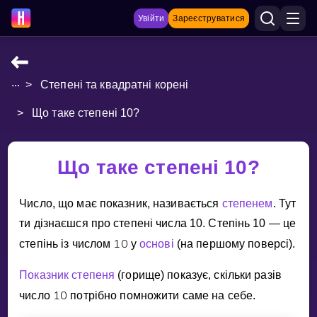
Увійти
Зареєструватися
...
>
Степені та квадратні корені
НАВЧАЛЬНІ МАТЕРІАЛИ
>
Що таке степені 10?
Curriculum
Показати більше
Що таке степені 10?
ІГРИ
Число, що має показник, називається
степенем
. Тут
Multiplication Master
ти дiзнаєшся про степенi числа 10. Степiнь 10 — це
1
0
степiнь iз числом
у
основi
(на першому поверсi).
Джуніор-матем
Показник степеня
(горище) показує, скiльки разiв
Показати більше
1
0
число
потрiбно помножити саме на себе.