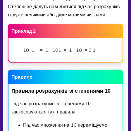
Степенi не дадуть нам збитися пiд час розрахункiв
iз дуже великими або дуже малими числами.
Приклад 2
1
0
1
1
1
0
1
1
1
0
0
1
1
0
−
=
=
=
.
−
Правило
Правила
розрахункiв
зi
степенями
10
Пiд час розрахункiв зi степенями 10
застосовуються такi правила:
1
0
Пiд час множення на
перемiщуємо