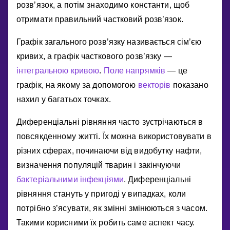
розв’язок, а потiм знаходимо константи, щоб
отримати правильний частковий розв’язок.
Графiк загального розв’язку називається сiм’єю
кривих, а графiк часткового розв’язку —
iнтегральною кривою
.
Поле напрямкiв
— це
графiк, на якому за допомогою
векторiв
показано
нахил у багатьох точках.
Диференцiальнi рiвняння часто зустрiчаються в
повсякденному життi. Їх можна використовувати в
рiзних сферах, починаючи вiд видобутку нафти,
визначення популяцiй тварин i закiнчуючи
бактерiальними iнфекцiями
. Диференцiальнi
рiвняння стануть у пригодi у випадках, коли
потрiбно з’ясувати, як змiннi змiнюються з часом.
Такими корисними їх робить саме аспект часу.