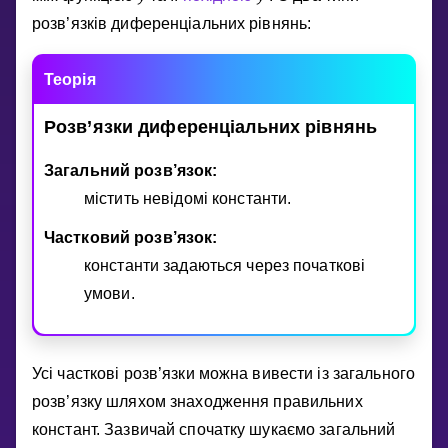
′
Invite a Friend
розв’язкiв диференцiальних рiвнянь:
НАВЧАЛЬНИЙ ПЛАН
Select curriculum
Теорiя
Увійти
Розв’язки
диференцiальних
рiвнянь
Загальний розв’язок:
мiстить невiдомi константи.
Частковий розв’язок:
константи задаються через початковi
умови.
Усi частковi розв’язки можна вивести iз загального
розв’язку шляхом знаходження правильних
констант. Зазвичай спочатку шукаємо загальний