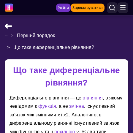
Увійти
Зареєструватися
...
>
Перший порядок
НАВЧАЛЬНІ МАТЕРІАЛИ
>
Що таке диференціальне рівняння?
Curriculum
Показати більше
Що таке диференціальне
ІГРИ
рівняння?
Multiplication Master
Диференцiальне рiвняння — це
рiвняння
, в якому
Джуніор-матем
невiдомим є
функцiя
, а не
змiнна
. Iснує певний
x
x
2
зв’язок мiж змiнними
i
. Аналогiчно, в
Показати більше
диференцiальному рiвняннi iснує певний зв’язок
y
y
мiж функцiєю
та її
похiдною
. Є два типи