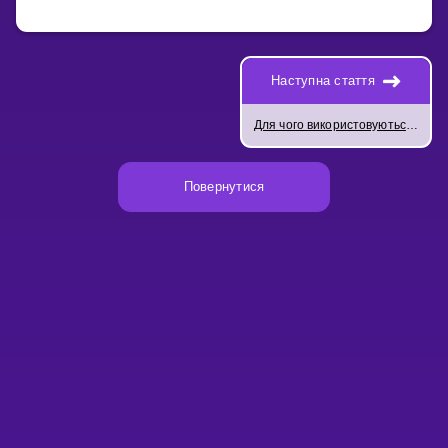
Наступна стаття
Для чого використовуються інтегральні криві та поля напрямків?
Повернутися