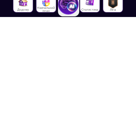
Навчальний
Додому
Статистика
Ліга
план
Про нас
Про House of Math
Співробітники
Працевлаштування в
House of Math
Медіа
Лекції