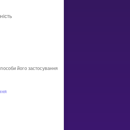
Invite a Friend
ність
пособи його застосування
ння