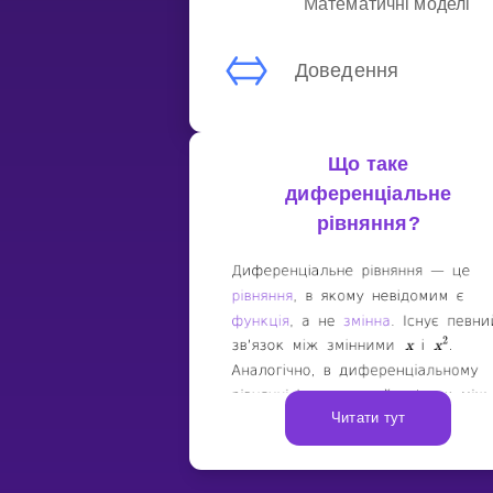
Математичні моделі
Доведення
Що таке
диференціальне
рівняння?
Читати тут