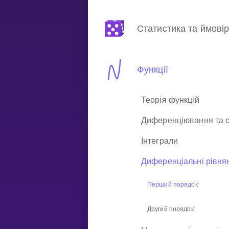
Статистика та ймовір
НАВЧАЛЬНИЙ ПЛАН
Select curriculum
Увійти
Функції
Теорія функцій
Диференціювання та с
Інтеграли
Диференціальні рівня
Перший порядок
Другий порядок