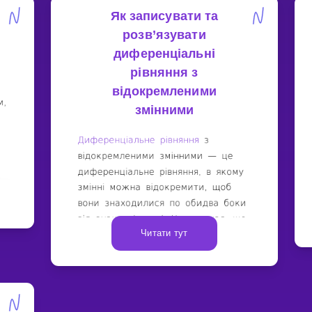
Як записувати та
розв’язувати
диференціальні
рівняння з
відокремленими
змінними
Читати тут