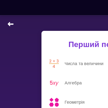
НАВЧАЛЬНІ МАТЕРІАЛИ
Curriculum
Перший п
All math topics
Показати більше
Числа та величини
ІГРИ
Multiplication Master
Алгебра
Джуніор-матем
Показати більше
Геометрія