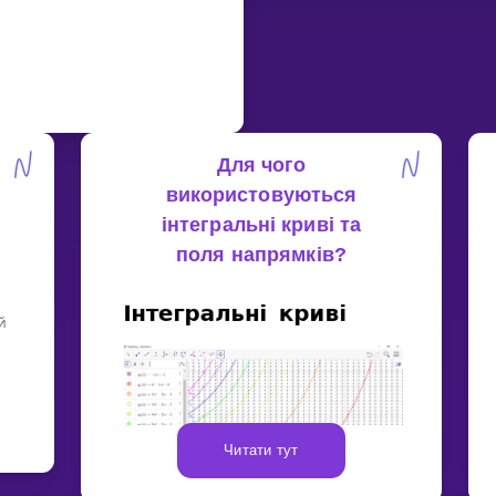
Для чого
використовуються
інтегральні криві та
поля напрямків?
Читати тут