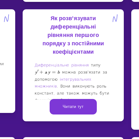
Як розв’язувати
диференціальні
рівняння першого
порядку з постійними
коефіцієнтами
Читати тут