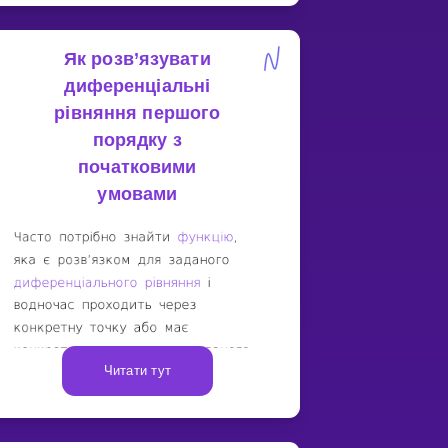
Як розв’язувати
диференціальні
рівняння першого
порядку з
початковими
умовами
Читати тут