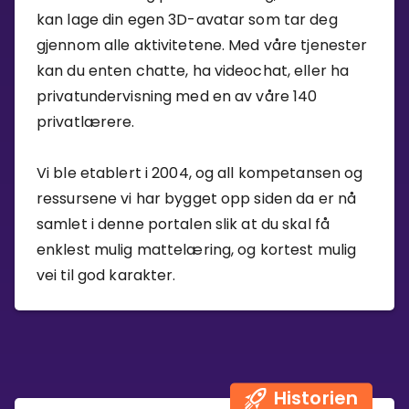
kan lage din egen 3D-avatar som tar deg
Bestill privatundervisning
gjennom alle aktivitetene. Med våre tjenester
kan du enten chatte, ha videochat, eller ha
Inviter en venn
privatundervisning med en av våre 140
LÆREPLAN
privatlærere.
Velg læreplan
Logg inn
Vi ble etablert i 2004, og all kompetansen og
ressursene vi har bygget opp siden da er nå
samlet i denne portalen slik at du skal få
enklest mulig mattelæring, og kortest mulig
vei til god karakter.
Historien