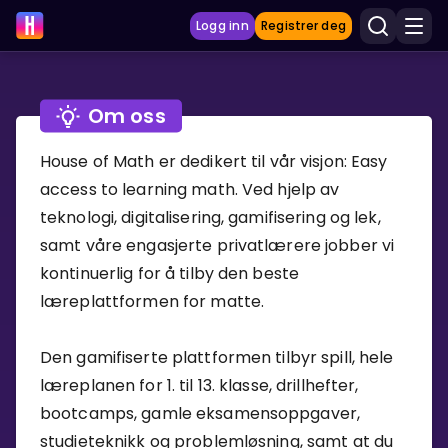
Logg inn
Registrer deg
Om oss
LÆRINGSVERKTØY
House of Math er dedikert til vår visjon: Easy
Læreplan
access to learning math. Ved hjelp av
Privatundervisning
teknologi, digitalisering, gamifisering og lek,
Vis mer
samt våre engasjerte privatlærere jobber vi
kontinuerlig for å tilby den beste
SPILL
læreplattformen for matte.
Gangetabellen
Den gamifiserte plattformen tilbyr spill, hele
læreplanen for 1. til 13. klasse, drillhefter,
Junior Matte
bootcamps, gamle eksamensoppgaver,
Vis mer
studieteknikk og problemløsning, samt at du