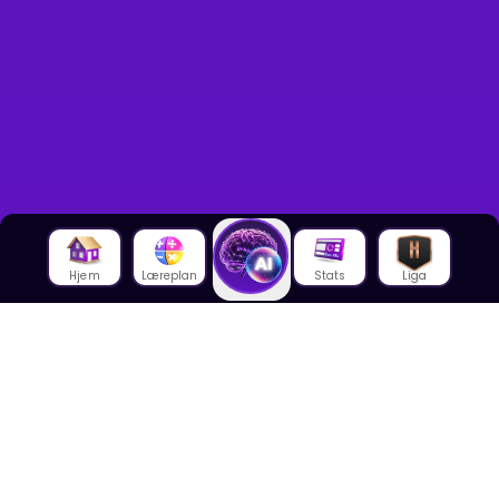
Hjem
Læreplan
Stats
Liga
Om oss
Om House of Math
Om ansatte