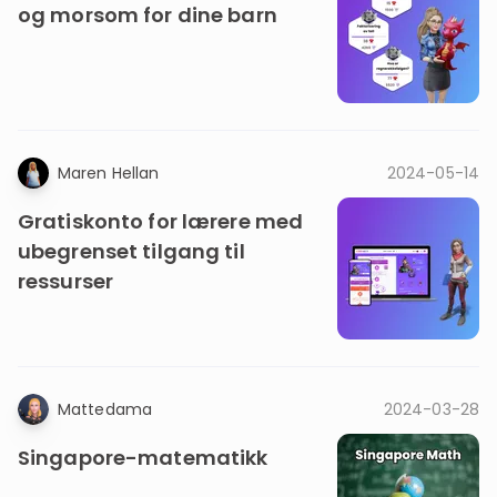
og morsom for dine barn
Bestill privatundervisning
Inviter en venn
LÆREPLAN
Velg læreplan
Maren Hellan
2024-05-14
Logg inn
Gratiskonto for lærere med
ubegrenset tilgang til
ressurser
Mattedama
2024-03-28
Singapore-matematikk