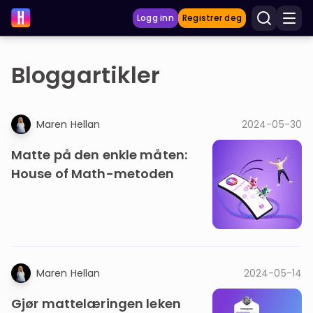
Logg inn
Registrer deg
Bloggartikler
LÆRINGSVERKTØY
Læreplan
Maren Hellan
2024-05-30
Privatundervisning
Matte på den enkle måten:
Vis mer
House of Math-metoden
SPILL
Gangetabellen
Junior Matte
Maren Hellan
2024-05-14
Vis mer
Gjør mattelæringen leken