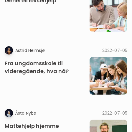
Generell leksehjelp
Astrid Heimsjø
2022-07-05
Fra ungdomsskole til
videregående, hva nå?
Åsta Nybø
2022-07-05
Mattehjelp hjemme