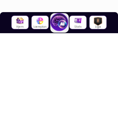
Hjem
Læreplan
Stats
Liga
Om oss
Om House of Math
Om ansatte
Karriere
Media
Foredrag
Blogg