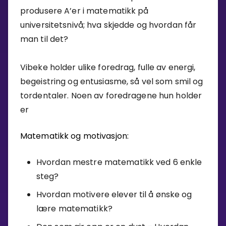
produsere A’er i matematikk på
Bestill privatundervisning
universitetsnivå; hva skjedde og hvordan får
man til det?
Inviter en venn
LÆREPLAN
Vibeke holder ulike foredrag, fulle av energi,
Velg læreplan
begeistring og entusiasme, så vel som smil og
Logg inn
tordentaler. Noen av foredragene hun holder
er
Matematikk og motivasjon:
Hvordan mestre matematikk ved 6 enkle
steg?
Hvordan motivere elever til å ønske og
lære matematikk?