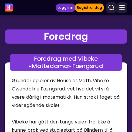
Logg inn
Registrer deg
Foredrag
LÆRINGSVERKTØY
Læreplan
Foredrag med Vibeke
Privatundervisning
«Mattedama» Fængsrud
Vis mer
Gründer og eier av House of Math, Vibeke
SPILL
Gwendoline Fængsrud, vet hva det vil si å
være dårlig i matematikk. Hun strøk i faget på
Gangetabellen
videregående skole!
Junior Matte
Vibeke har gått den tunge veien fra ikke å
Vis mer
kunne brøk ved studiestart på Blindern til å