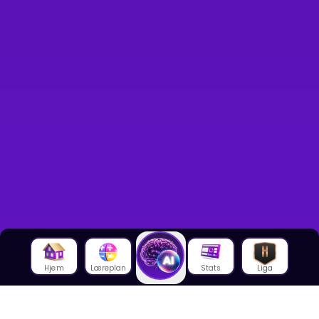
Hjem
Læreplan
Stats
Liga