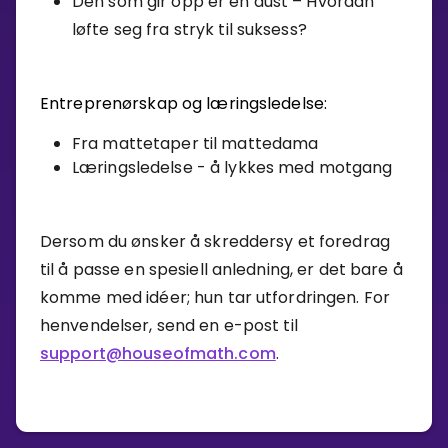
Den som gir opp er en dust – Hvordan
løfte seg fra stryk til suksess?
Entreprenørskap og læringsledelse:
Fra mattetaper til mattedama
Læringsledelse - å lykkes med motgang
Dersom du ønsker å skreddersy et foredrag
til å passe en spesiell anledning, er det bare å
komme med idéer; hun tar utfordringen. For
henvendelser, send en e-post til
support@houseofmath.com
.