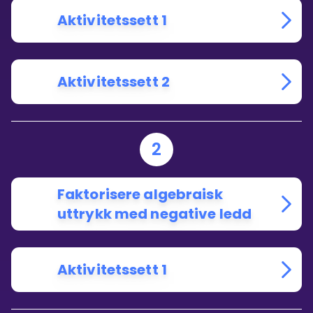
Aktivitetssett 1
Aktivitetssett 2
2
Faktorisere algebraisk
uttrykk med negative ledd
Aktivitetssett 1