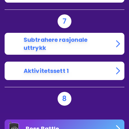
7
Subtrahere rasjonale
uttrykk
Aktivitetssett 1
8
Boss Battle