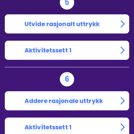
5
Utvide rasjonalt uttrykk
Aktivitetssett 1
6
Addere rasjonale uttrykk
Aktivitetssett 1