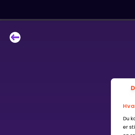
LÆRINGSVERKTØY
Læreplan
Alle mattetemaer
Privatundervisning
Direkte 1-til-1 hjelp
Vis mer
D
SPILL
Hva
Gangetabellen
Du k
Junior Matte
er st