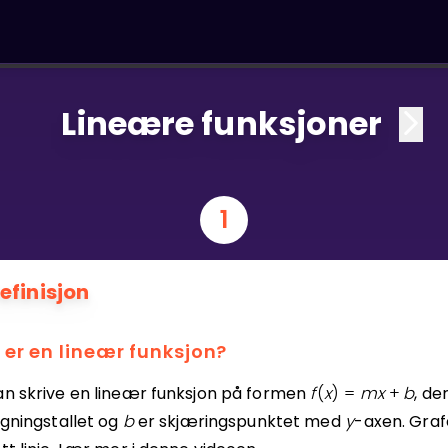
Lineære funksjoner
1
efinisjon
 er en lineær funksjon?
an skrive en lineær funksjon på formen
f
(
x
)
=
m
x
+
b
, de
igningstallet og
b
er skjæringspunktet med
y
-axen. Graf