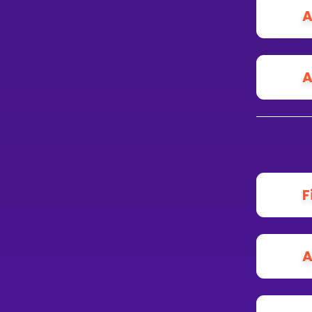
A
A
F
A