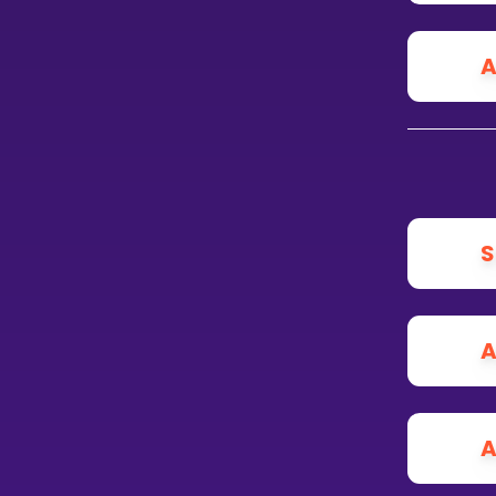
A
S
A
A