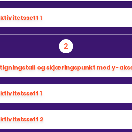
ktivitetssett 1
2
tigningstall og skjæringspunkt med y-aks
ktivitetssett 1
ktivitetssett 2