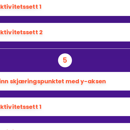
ktivitetssett 1
ktivitetssett 2
5
inn skjæringspunktet med y-aksen
ktivitetssett 1