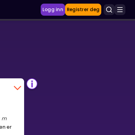
Logg inn
Registrer deg
r
m
en er