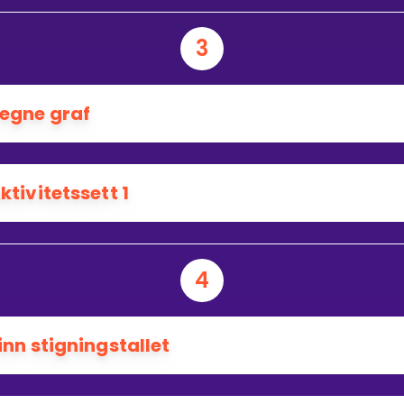
3
egne graf
ktivitetssett 1
4
inn stigningstallet