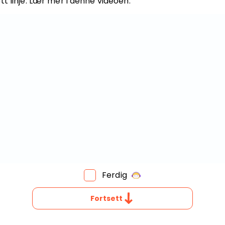
tt linje. Lær mer i denne videoen.
Bestill privatundervisning
Inviter en venn
Ferdig
Fortsett