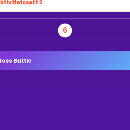
ktivitetssett 2
6
Boss Battle