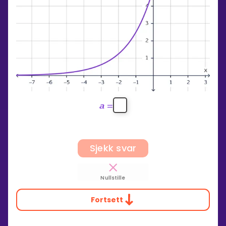
a
=
Sjekk svar
Nullstille
Fortsett