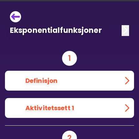
Eksponentialfunksjoner
1
Definisjon
Aktivitetssett 1
2