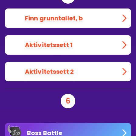
Finn grunntallet, b
Aktivitetssett 1
Aktivitetssett 2
6
Boss Battle