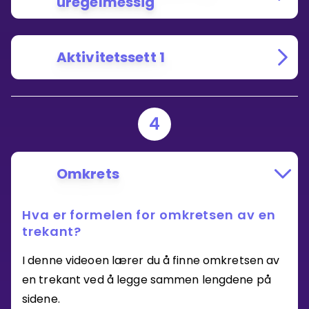
uregelmessig
Aktivitetssett 1
4
Omkrets
Hva er formelen for omkretsen av en
trekant?
I denne videoen lærer du å finne omkretsen av
en trekant ved å legge sammen lengdene på
sidene.