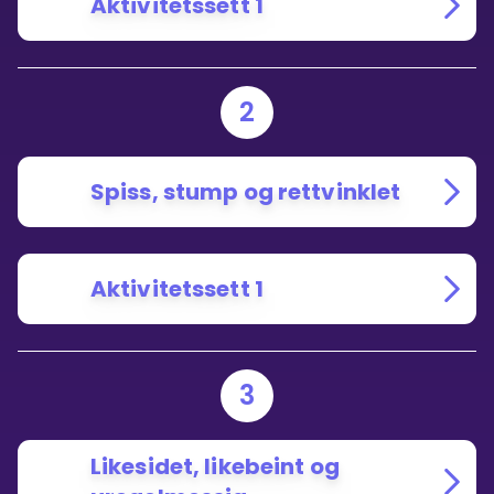
Aktivitetssett 1
2
Spiss, stump og rettvinklet
Aktivitetssett 1
3
Likesidet, likebeint og