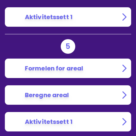
Aktivitetssett 1
5
Formelen for areal
Beregne areal
Aktivitetssett 1