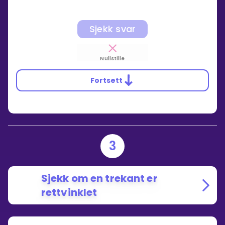
Sjekk svar
Nullstille
Fortsett
3
Sjekk om en trekant er
rettvinklet