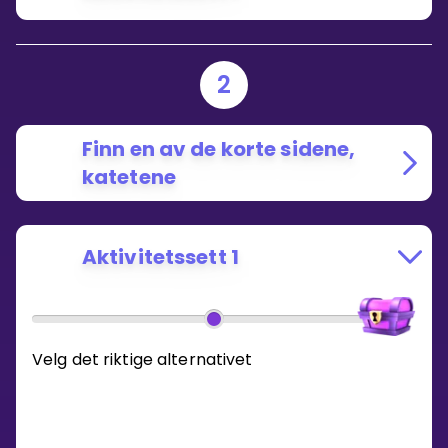
2
Finn en av de korte sidene,
katetene
Aktivitetssett 1
Velg det riktige alternativet