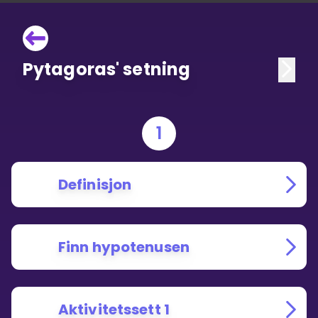
Pytagoras' setning
1
Definisjon
Finn hypotenusen
Aktivitetssett 1