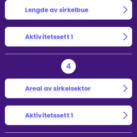
Lengde av sirkelbue
Aktivitetssett 1
4
Areal av sirkelsektor
Aktivitetssett 1