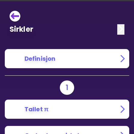
Sirkler
Definisjon
1
Tallet π