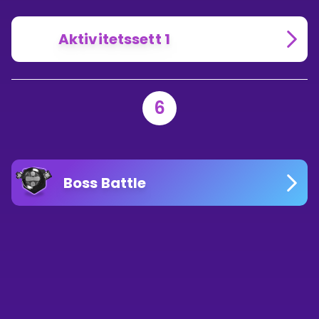
Aktivitetssett 1
6
Boss Battle