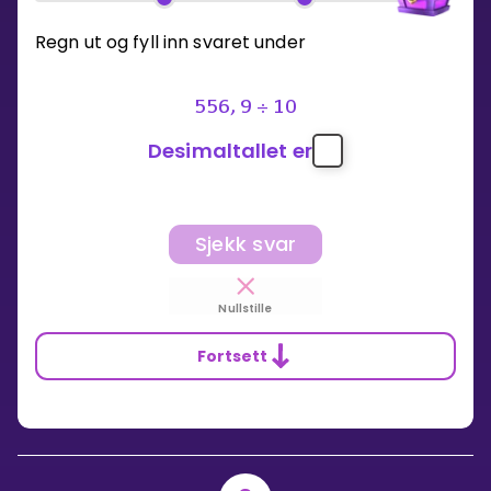
Regn ut og fyll inn svaret under
556
,
9
÷
10
Desimaltallet er
Sjekk svar
Nullstille
Fortsett