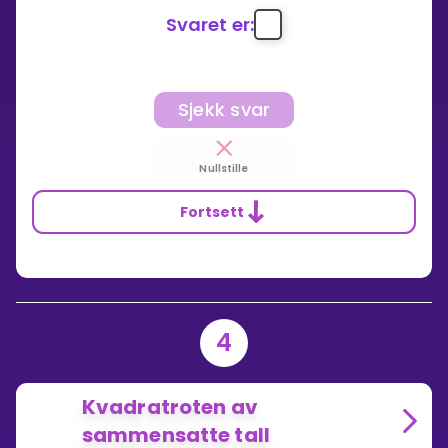
Svaret er:
Sjekk svar
Nullstille
Fortsett
4
Kvadratroten av
sammensatte tall