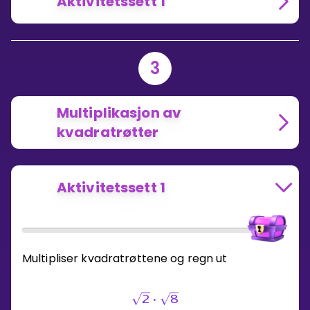
Aktivitetssett 1
3
Multiplikasjon av
kvadratrøtter
Aktivitetssett 1
Multipliser kvadratrøttene og regn ut
2
⋅
8