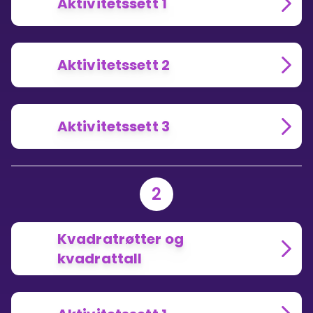
Aktivitetssett 1
Aktivitetssett 2
Aktivitetssett 3
2
Kvadratrøtter og
kvadrattall