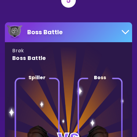
5
Boss Battle
Brøk
Boss Battle
Spiller
Boss
vs