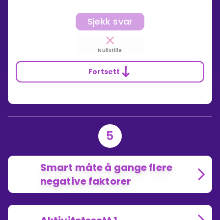
Sjekk svar
Nullstille
Fortsett
5
Smart måte å gange flere
negative faktorer