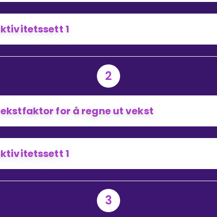
ktivitetssett 1
2
ekstfaktor for å regne ut vekst
ktivitetssett 1
3