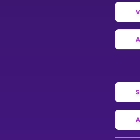
V
A
S
A