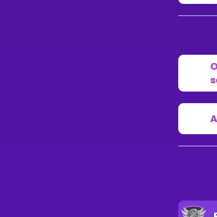
O
s
A