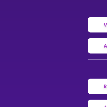
V
A
R