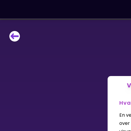
LÆRINGSVERKTØY
Læreplan
Alle mattetemaer
Privatundervisning
Direkte 1-til-1 hjelp
Vis mer
V
SPILL
Hva
Gangetabellen
En v
Junior Matte
over