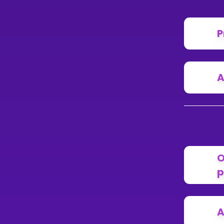
P
A
O
p
A