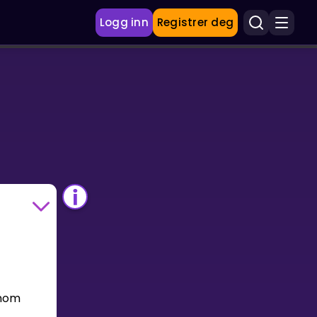
Logg inn
Registrer deg
nnom