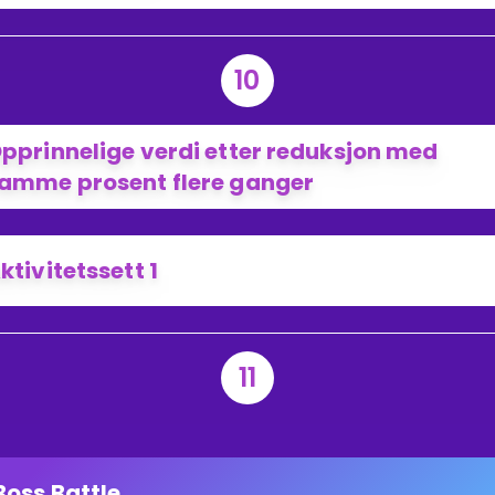
10
pprinnelige verdi etter reduksjon med
amme prosent flere ganger
ktivitetssett 1
11
Boss Battle