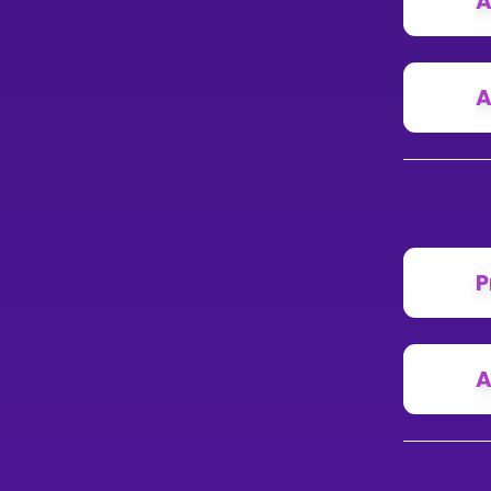
A
A
P
A