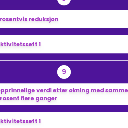
rosentvis reduksjon
ktivitetssett 1
9
pprinnelige verdi etter økning med samme
rosent flere ganger
ktivitetssett 1