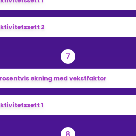
ktivitetssett 1
ktivitetssett 2
7
rosentvis økning med vekstfaktor
ktivitetssett 1
8