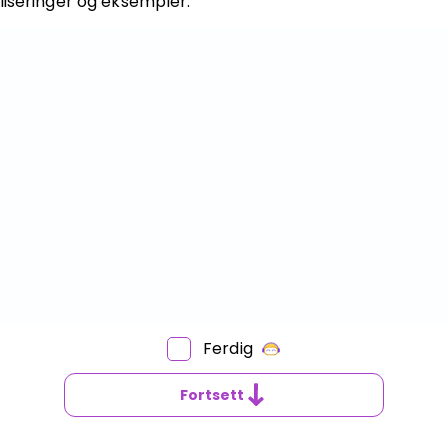
liseringer og eksempler.
Bestill privatundervisning
Inviter en venn
Ferdig
Fortsett