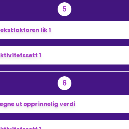
5
ekstfaktoren lik 1
ktivitetssett 1
6
egne ut opprinnelig verdi