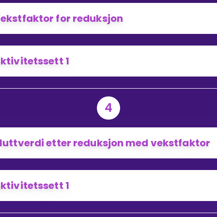
ekstfaktor for reduksjon
ktivitetssett 1
4
luttverdi etter reduksjon med vekstfaktor
ktivitetssett 1