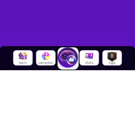
Hjem
Læreplan
Stats
Liga
Om oss
Om House of Math
Om ansatte
Karriere