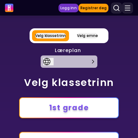
Logg inn
Registrer deg
Velg klassetrinn
Velg emne
LÆRINGSVERKTØY
Læreplan
Læreplan
Privatundervisning
Vis mer
Velg klassetrinn
SPILL
Gangetabellen
1st grade
Junior Matte
Vis mer