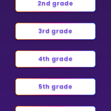
2nd grade
Bestill privatundervisning
Inviter en venn
3rd grade
LÆREPLAN
Velg læreplan
Logg inn
4th grade
5th grade