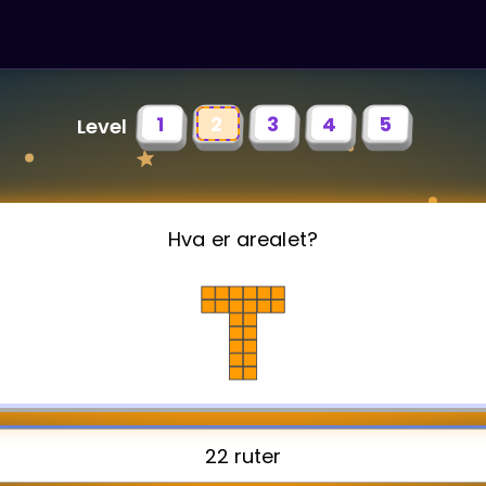
1
2
3
4
5
Level
Hva er arealet?
22 ruter