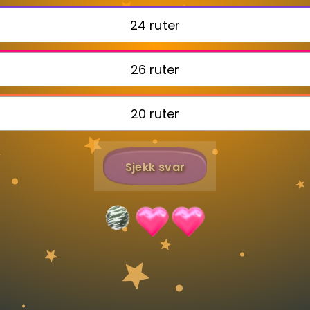
24 ruter
Bestill privatundervisning
26 ruter
Inviter en venn
20 ruter
Sjekk svar