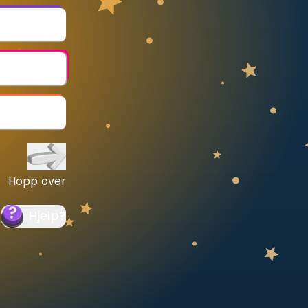
Hopp over
Hjelp
?