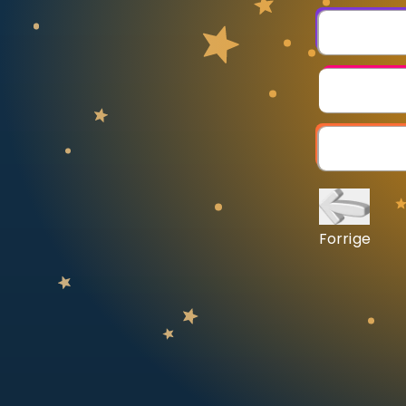
Vis mer
LÆREPLAN
Velg læreplan
Logg inn
Forrige