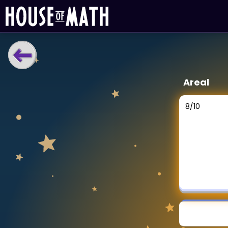
LÆRINGSVERKTØY
Areal
Læreplan
Alle mattetemaer
8
/
10
Privatundervisning
Direkte 1-til-1 hjelp
Vis mer
SPILL
Gangetabellen
Junior Matte