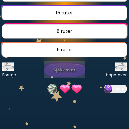
Bestill privatundervisning
15 ruter
Inviter en venn
8 ruter
LÆREPLAN
Velg læreplan
5 ruter
Logg inn
Sjekk svar
Forrige
Hopp over
Hjelp
?