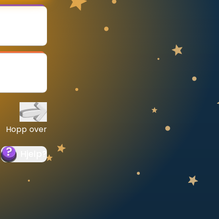
Hopp over
Hjelp
?