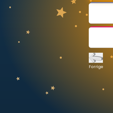
Vis mer
LÆREPLAN
Velg læreplan
Logg inn
Forrige