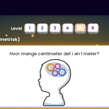
1
2
3
4
5
6
Level
metrisk)
Hvor mange centimeter det i en 1 meter?