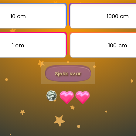
10 cm
1000 cm
Bestill privatundervisning
Inviter en venn
1 cm
100 cm
Sjekk svar