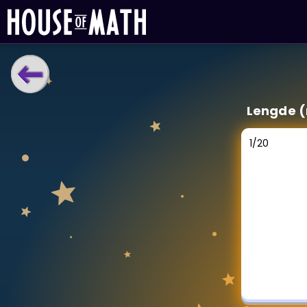
LÆRINGSVERKTØY
Lengde (
Læreplan
Alle mattetemaer
1
/
20
Privatundervisning
Direkte 1-til-1 hjelp
Vis mer
SPILL
Gangetabellen
Junior Matte