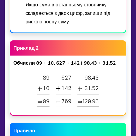
Якщо сума в останньому стовпчику
складається з двох цифр, запиши пiд
рискою повну суму.
Приклад 2
8
9
1
0
6
2
7
1
4
2
9
8
4
3
3
1
5
2
Обчисли
+
,
+
i
.
+
.
Правило