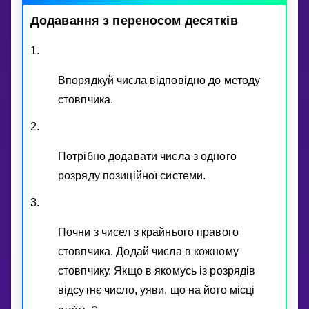
Додавання
з
переносом
десяткiв
1.
Впорядкуй числа вiдповiдно до методу
стовпчика.
2.
Потрiбно додавати числа з одного
розряду позицiйної системи.
3.
Почни з чисел з крайнього правого
стовпчика. Додай числа в кожному
стовпчику. Якщо в якомусь iз розрядiв
вiдсутнє число, уяви, що на його мiсцi