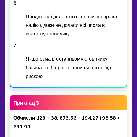
6.
Продовжуй додавати стовпчики справа
налiво, доки не додаси всi числа в
кожному стовпчику.
7.
Якщо сума в останньому стовпчику
9
бiльша за
, просто запиши її як є пiд
рискою.
Приклад 3
1
2
3
3
8
8
7
3
5
6
1
9
4
2
7
9
8
5
8
Обчисли
+
,
.
+
.
i
.
+
6
3
1
9
0
.