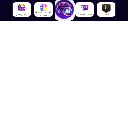
Навчальний
Додому
Статистика
Ліга
план
Про нас
Про House of Math
Співробітники
Працевлаштування в
House of Math
Медіа
Лекції