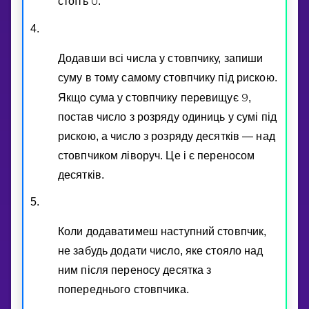
0
стоїть
.
4.
Додавши всi числа у стовпчику, запиши
суму в тому самому стовпчику пiд рискою.
9
Якщо сума у стовпчику перевищує
,
постав число з розряду одиниць у сумi пiд
рискою, а число з розряду десяткiв — над
стовпчиком лiворуч. Це i є переносом
десяткiв.
5.
Коли додаватимеш наступний стовпчик,
не забудь додати число, яке стояло над
ним пiсля переносу десятка з
попереднього стовпчика.