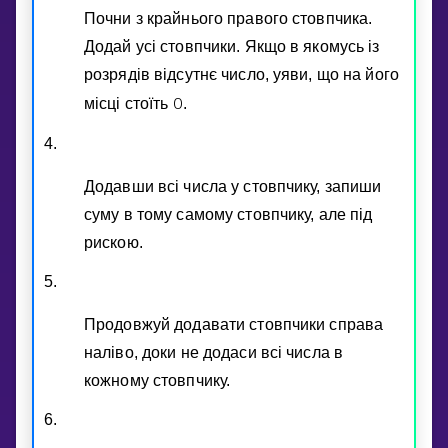
Почни з крайнього правого стовпчика.
Додай усi стовпчики. Якщо в якомусь iз
розрядiв вiдсутнє число, уяви, що на його
0
мiсцi стоїть
.
4.
Додавши всi числа у стовпчику, запиши
суму в тому самому стовпчику, але пiд
рискою.
5.
Продовжуй додавати стовпчики справа
налiво, доки не додаси всi числа в
кожному стовпчику.
6.