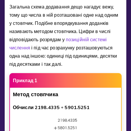
Invite a Friend
Загальна схема додавання дещо нагадує вежу,
НАВЧАЛЬНИЙ ПЛАН
тому що числа в нiй розташованi одне над одним
Select curriculum
у стовпчик. Подiбне впорядкування доданкiв
Увійти
називають методом стовпчика. Цифри в числi
вiдповiдають розрядам у
позицiйнiй системi
числення
i пiд час розрахунку розташовуються
одна над iншою: одиницi пiд одиницями, десятки
пiд десятками i так далi.
Приклад 1
Метод
стовпчика
2
1
9
8
4
3
3
5
5
9
0
1
5
2
5
1
Обчисли
.
+
.