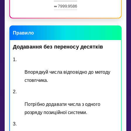
Правило
Додавання
без
переносу
десяткiв
1.
Впорядкуй числа вiдповiдно до методу
стовпчика.
2.
Потрiбно додавати числа з одного
розряду позицiйної системи.
3.