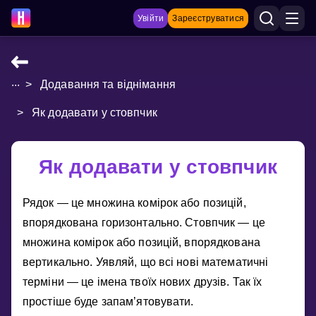
Увійти
Зареєструватися
...
>
Додавання та віднімання
НАВЧАЛЬНІ МАТЕРІАЛИ
>
Як додавати у стовпчик
Curriculum
Показати більше
Як додавати у стовпчик
ІГРИ
Рядок — це множина комiрок або позицiй,
Multiplication Master
впорядкована горизонтально. Стовпчик — це
множина комiрок або позицiй, впорядкована
Джуніор-матем
вертикально. Уявляй, що всi новi математичнi
Показати більше
термiни — це iмена твоїх нових друзiв. Так їх
простiше буде запам’ятовувати.