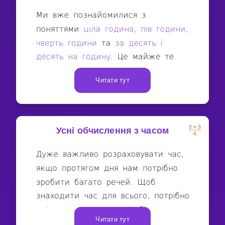
Читати тут
Усні обчислення з часом
Читати тут