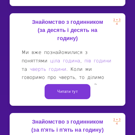
Знайомство з годинником
(за десять і десять на
годину)
Читати тут
Знайомство з годинником
(за п'ять і п'ять на годину)