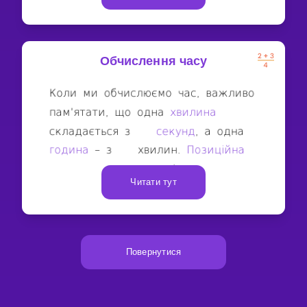
Обчислення часу
Читати тут
Повернутися