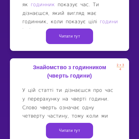
Читати тут
Знайомство з годинником
(чверть години)
Читати тут