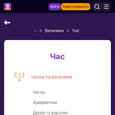
Увійти
Зареєструватися
...
>
Величини
>
Час
НАВЧАЛЬНІ МАТЕРІАЛИ
Curriculum
Показати більше
Час
ІГРИ
Числа та величини
Multiplication Master
Джуніор-матем
Числа
Показати більше
Арифметика
Дроби та відсотки