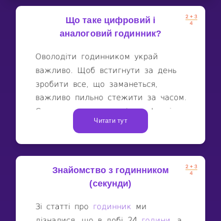
Що таке цифровий і
аналоговий годинник?
Читати тут
Знайомство з годинником
(секунди)