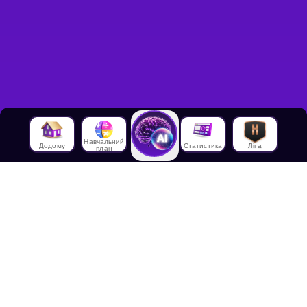
Навчальний
Додому
Статистика
Ліга
план
Про нас
Про House of Math