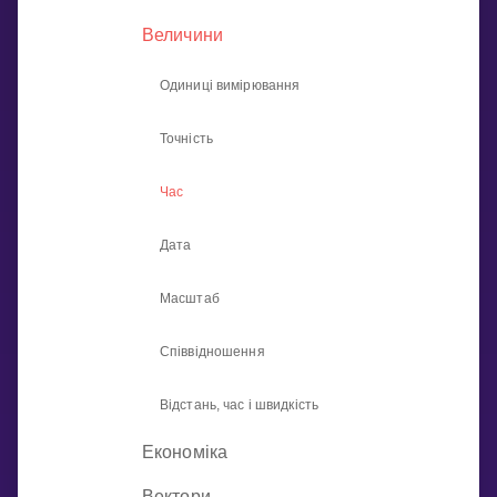
Invite a Friend
Величини
НАВЧАЛЬНИЙ ПЛАН
Select curriculum
Одиниці вимірювання
Увійти
Точність
Час
Дата
Масштаб
Співвідношення
Відстань, час і швидкість
Економіка
Вектори