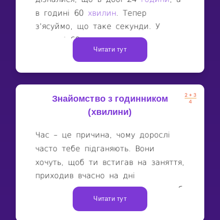
Читати тут
Знайомство з годинником
(хвилини)
Читати тут