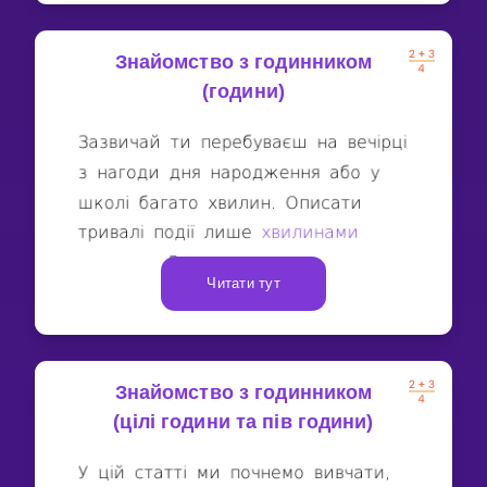
Знайомство з годинником
(години)
Читати тут
Знайомство з годинником
(цілі години та пів години)