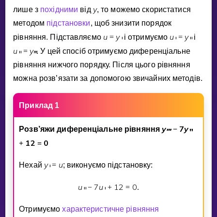
Invite a Friend
y
лише з
похiдними
вiд
, то можемо скористатися
НАВЧАЛЬНИЙ ПЛАН
методом
пiдстановки
, щоб знизити порядок
Select curriculum
u
y
u
y
рiвняння. Пiдставляємо
=
i отримуємо
=
i
′
′
″
Увійти
u
y
=
. У цей спосiб отримуємо диференцiальне
″
‴
рiвняння нижчого порядку. Пiсля цього рiвняння
можна розв’язати за допомогою звичайних методiв.
Приклад 1
y
7
y
Розв’яжи диференцiальне рiвняння
−
‴
″
1
2
0
+
=
y
u
Нехай
=
; виконуємо пiдстановку:
′
u
7
u
1
2
0
−
+
=
.
″
′
Отримуємо
характеристичне рiвняння