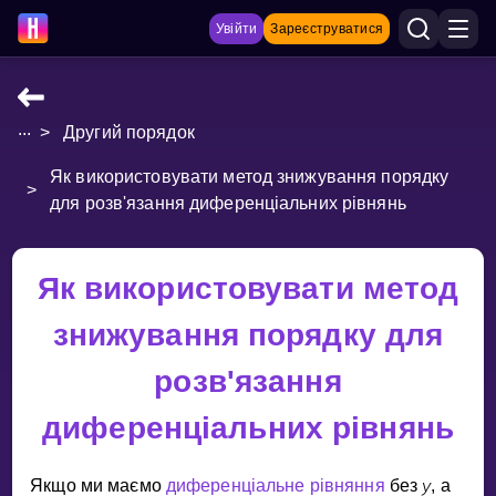
Увійти
Зареєструватися
...
>
Другий порядок
НАВЧАЛЬНІ МАТЕРІАЛИ
Як використовувати метод знижування порядку
Curriculum
>
для розв'язання диференціальних рівнянь
Показати більше
ІГРИ
Як використовувати метод
знижування порядку для
Multiplication Master
розв'язання
Джуніор-матем
диференціальних рівнянь
Показати більше
y
Якщо ми маємо
диференцiальне рiвняння
без
, а