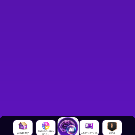
Навчальний
Додому
Статистика
Ліга
план