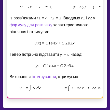
r
2
7
r
1
2
0
r
4
r
3
0
−
+
=
,
(
−
)
(
−
)
=
r
1
4
r
2
3
r
1
r
2
iз розв’язками
=
i
=
. Вводимо
i
у
формулу для розв’язку
характеристичного
рiвняння i отримуємо
u
x
C
1
e
4
x
C
2
e
3
x
(
)
=
+
.
y
u
Тепер потрiбно пiдставити
=
назад:
′
y
C
1
e
4
x
C
2
e
3
x
=
+
.
′
Виконавши
iнтегрування
, отримуємо
∫
∫
y
y
d
x
C
1
e
4
x
C
2
e
3
x
d
x
=
=
+
′