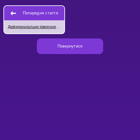
Попередня стаття
Диференціальне рівняння для гармонічних осциляторів
Повернутися