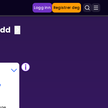
Logg inn
Registrer deg
edd
e
enne