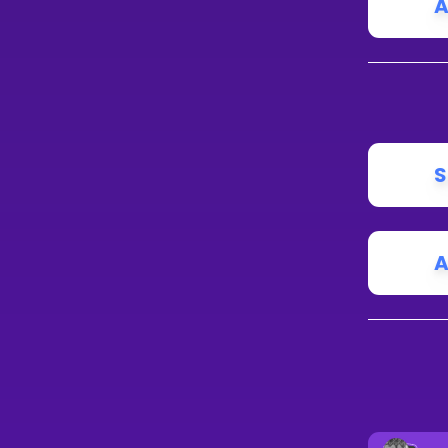
A
S
A