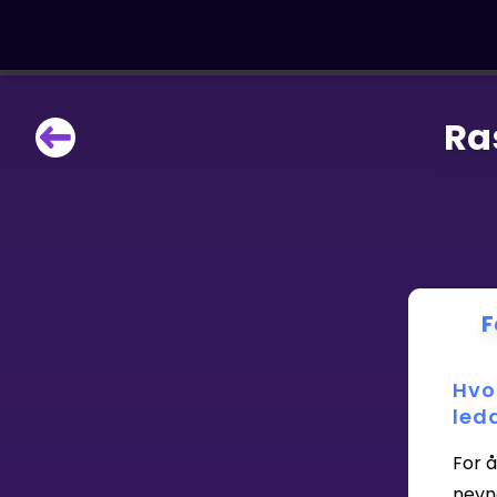
Ra
LÆRINGSVERKTØY
Læreplan
Alle mattetemaer
Privatundervisning
Direkte 1-til-1 hjelp
Vis mer
F
SPILL
Hvo
Gangetabellen
led
For å
Junior Matte
nevne