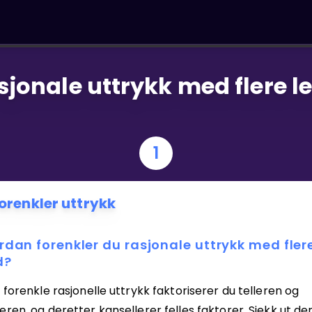
sjonale uttrykk med flere l
1
orenkler uttrykk
rdan forenkler du rasjonale uttrykk med fler
d?
 forenkle rasjonelle uttrykk faktoriserer du telleren og
ren, og deretter kansellerer felles faktorer. Sjekk ut d