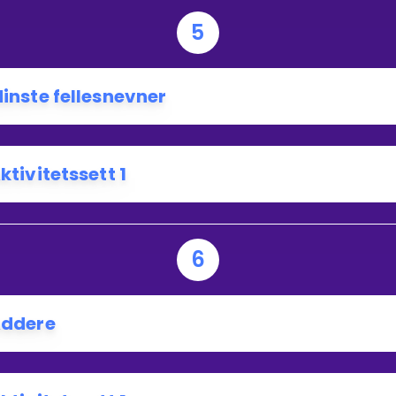
5
inste fellesnevner
ktivitetssett 1
6
ddere