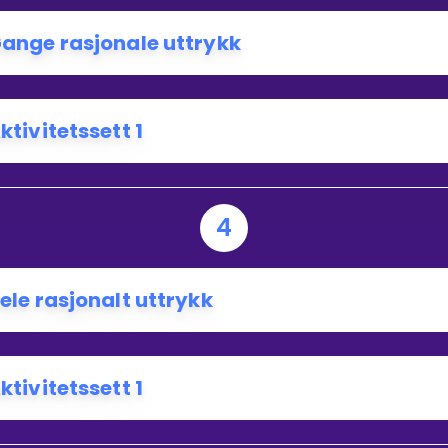
ange rasjonale uttrykk
ktivitetssett 1
4
ele rasjonalt uttrykk
ktivitetssett 1