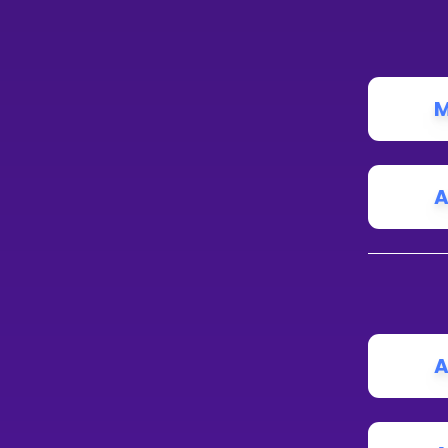
M
A
A