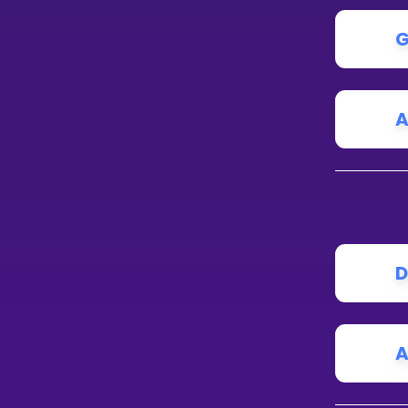
G
A
D
A