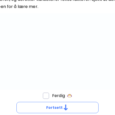
oen for å lære mer.
Bestill privatundervisning
Inviter en venn
Ferdig
VORDAN
ORENKLER
Fortsett