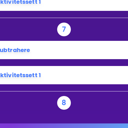
ktivitetssett 1
7
ubtrahere
ktivitetssett 1
8