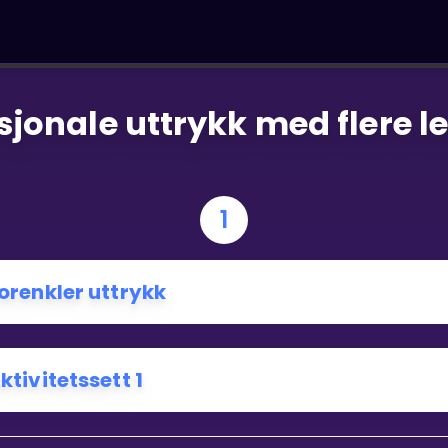
sjonale uttrykk med flere l
1
orenkler uttrykk
ktivitetssett 1