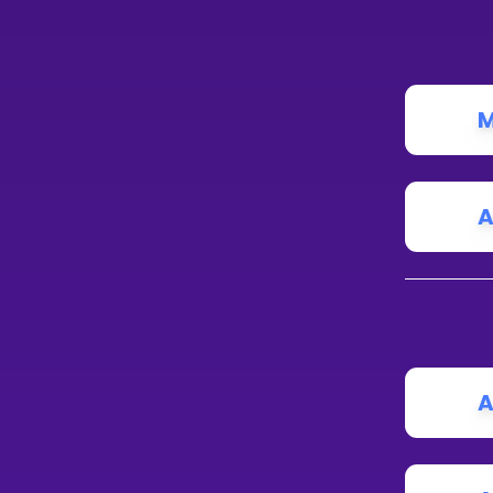
M
A
A