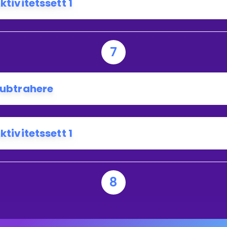
ktivitetssett 1
7
ubtrahere
ktivitetssett 1
8