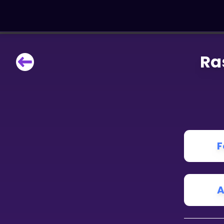
Ra
LÆRINGSVERKTØY
Læreplan
Alle mattetemaer
Privatundervisning
Direkte 1-til-1 hjelp
Vis mer
F
SPILL
Gangetabellen
A
Junior Matte