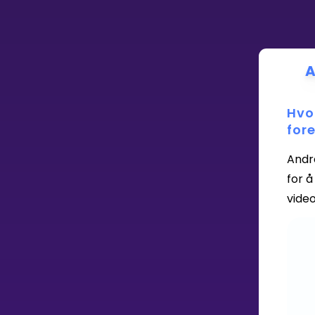
Vis mer
A
LÆREPLAN
Hvo
for
Velg læreplan
Logg inn
Andre
for å
vide