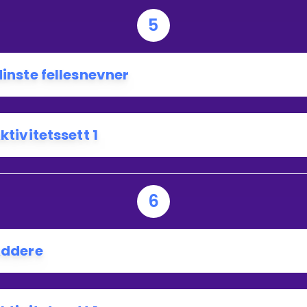
5
inste fellesnevner
ktivitetssett 1
6
ddere