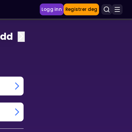
Logg inn
Registrer deg
edd