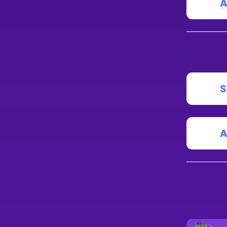
A
S
A