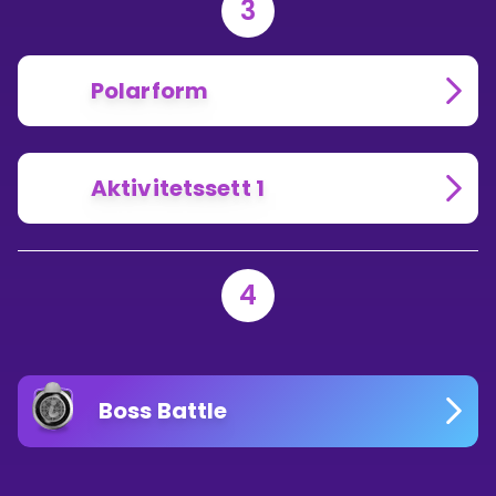
3
Polarform
Aktivitetssett 1
4
Boss Battle