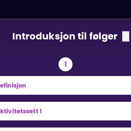
Introduksjon til følger
1
efinisjon
ktivitetssett 1