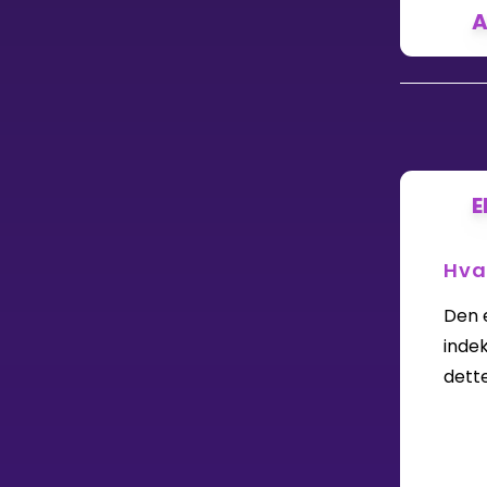
Vis mer
A
LÆREPLAN
Velg læreplan
E
Logg inn
Hva
Den 
indek
dett