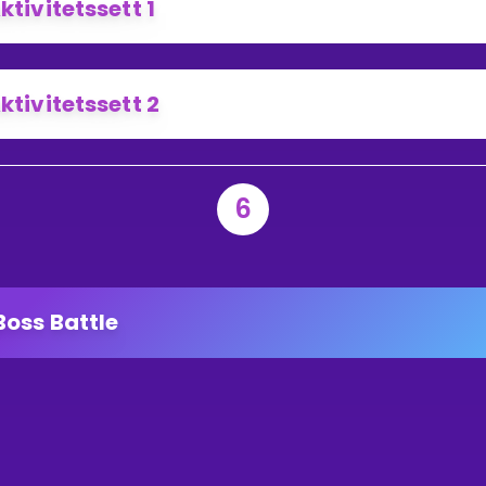
ktivitetssett 1
ktivitetssett 2
6
Boss Battle