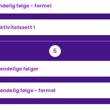
ndelig følge - formel
ktivitetssett 1
5
endelige følger
endelig følge - formel