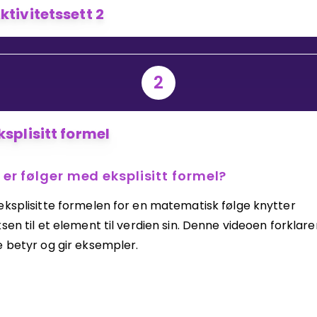
ktivitetssett 2
Bestill privatundervisning
2
Inviter en venn
ksplisitt formel
 er følger med eksplisitt formel?
eksplisitte formelen for en matematisk følge knytter
sen til et element til verdien sin. Denne videoen forklare
e betyr og gir eksempler.