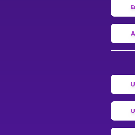
E
A
U
U