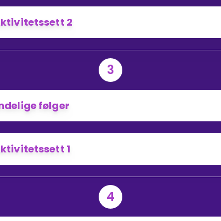
ktivitetssett 2
3
ndelige følger
ktivitetssett 1
4