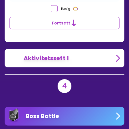
Ferdig
Fortsett
Aktivitetssett 1
4
Boss Battle