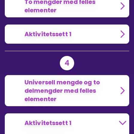
To mengder med felles
elementer
Aktivitetssett 1
4
Universell mengde og to
delmengder med felles
elementer
Aktivitetssett 1