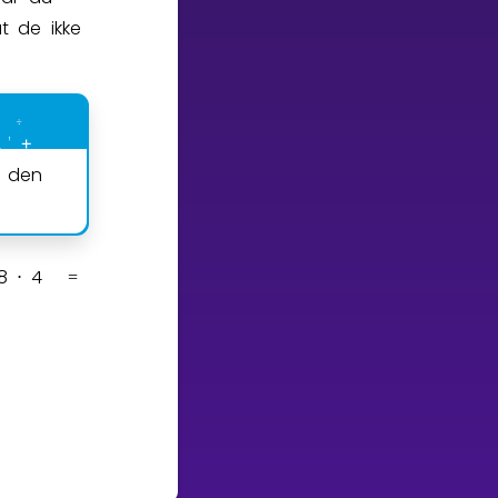
t de ikke
m den
8
4
7
5
1
0
5
⋅
=
⋅
=
⋅
=