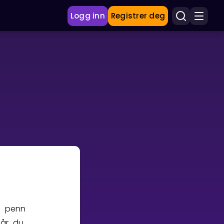
Logg inn
Registrer deg
m penn
Når du