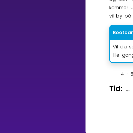
Vis mer
kommer un
vil by på
Bootca
Vil du 
LÆREPLAN
Velg læreplan
lille ga
Logg inn
4
⋅
Tid:
…
⁡