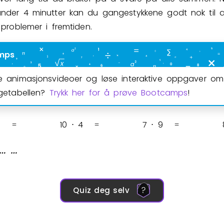
der 4 minutter kan du gangestykkene godt nok til a
 problemer i fremtiden.
Bestill privatundervisning
mps
Inviter en venn
se animasjonsvideoer og løse interaktive oppgaver o
ngetabellen?
Trykk her for å prøve Bootcamps
!
5
1
0
4
7
9
=
⋅
=
⋅
=
…
…
⁡
⁡
Quiz deg selv