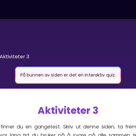
Aktiviteter 3
På bunnen av siden er det en interaktiv quiz.
Aktiviteter 3
finner du en gangetest. Skriv ut denne siden, ta fre
vor lang tid du bruker på å svare på alle sammen. 