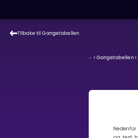
Tilbake til Gangetabellen
LÆRINGSVERKTØY
Læreplan
...
>
Gangetabellen
>
Alle mattetemaer
Privatundervisning
Direkte 1-til-1 hjelp
Vis mer
SPILL
Gangetabellen
Nedenfor 
Junior Matte
og test h