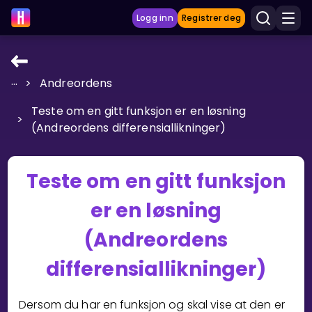
Logg inn
Registrer deg
...
>
Andreordens
LÆRINGSVERKTØY
Teste om en gitt funksjon er en løsning
Læreplan
>
(Andreordens differensiallikninger)
Privatundervisning
Vis mer
Teste om en gitt funksjon
SPILL
er en løsning
Gangetabellen
(Andreordens
differensiallikninger)
Junior Matte
Vis mer
Dersom du har en funksjon og skal vise at den er