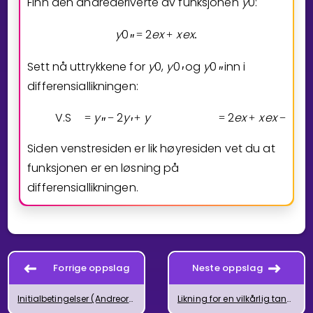
Finn den andrederiverte av funksjonen
y
0
:
y
0
2
e
x
x
e
x
=
+
.
″
Sett nå uttrykkene for
y
0
,
y
0
og
y
0
inn i
′
″
differensiallikningen:
V.S
y
2
y
y
2
e
x
x
e
x
2
e
=
−
+
=
+
−
(
″
′
Siden venstresiden er lik høyresiden vet du at
funksjonen er en løsning på
differensiallikningen.
Forrige oppslag
Neste oppslag
Initialbetingelser (Andreordens differensiallikninger)
Likning for en vilkårlig tangent