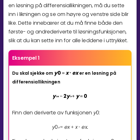
en løsning på differensiallikningen, må du sette
Bestill privatundervisning
inn i likningen og se om høyre og venstre side blir
like. Dette innebærer at du må finne både den
Inviter en venn
første- og andrederiverte til løsningsfunksjonen,
LÆREPLAN
slik at du kan sette inn for alle leddene i uttrykket.
Velg læreplan
Logg inn
Eksempel 1
y
0
x
e
x
Du skal sjekke om
er en løsning på
=
⋅
differensiallikningen
y
2
y
y
0
−
+
=
″
′
Finn den deriverte av funksjonen
y
0
:
y
0
e
x
x
e
x
=
+
⋅
.
′