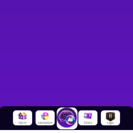
Hjem
Læreplan
Stats
Liga