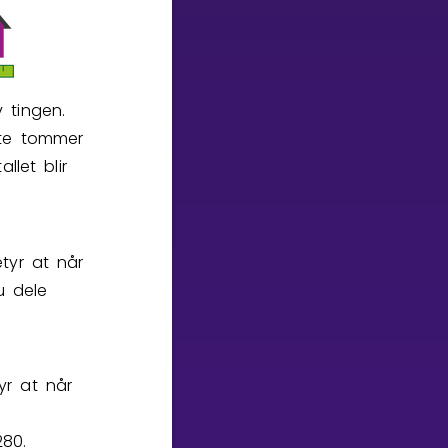
 tingen.
fte tommer
llet blir
tyr at når
u dele
yr at når
280.