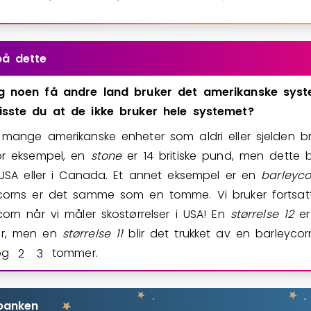
på dette
g
noen
få
andre
land
bruker
det
amerikanske
syst
isste
du
at
de
ikke
bruker
hele
systemet?
 mange amerikanske enheter som aldri eller sjelden br
or eksempel, en
stone
er 14 britiske pund, men dette 
i USA eller i Canada. Et annet eksempel er en
barleyco
corns er det samme som en tomme. Vi bruker fortsat
corn når vi måler skostørrelser i USA! En
størrelse
12
er
r, men en
størrelse
11
blir det trukket av en barleycor
 og
2
3
tommer.
banken