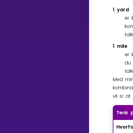
1 yard
er 
kon
tal
1 mile
er 
du 
tal
Med min
kombina
vil si a
Tenk 
Hvorfo