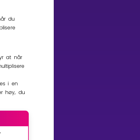
når du
plisere
yr at når
ltiplisere
es i en
r høy, du
?