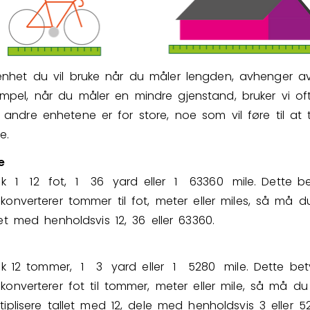
 enhet du vil bruke når du måler lengden, avhenger av
empel, når du måler en mindre gjenstand, bruker vi o
 andre enhetene er for store, noe som vil føre til at ta
e.
e
lik
1
1
2
fot,
1
3
6
yard eller
1
6
3
3
6
0
mile. Dette be
konverterer tommer til fot, meter eller miles, så må d
let med henholdsvis 12, 36 eller
6
3
3
6
0
.
lik 12 tommer,
1
3
yard eller
1
5
2
8
0
mile. Dette bet
konverterer fot til tommer, meter eller mile, så må du
tiplisere tallet med 12, dele med henholdsvis 3 eller 5