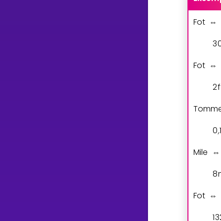
Fot
⇔
3
Fot
⇔
2
f
Tomm
0
,
Mile
⇔
8
Fot
⇔
1
3