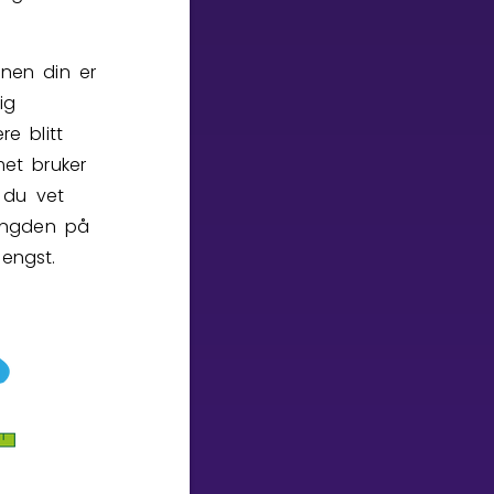
nen din er
ig
re blitt
et bruker
 du vet
lengden på
lengst.