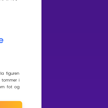
la figuren
2 tommer i
lom fot og