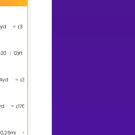
yd
3
3
ft
9
ft
=
(
⋅
)
=
4
2
0
1
2
ft
3
5
ft
:
)
=
4
yd
3
4
3
6
in
1
2
2
4
in
=
(
⋅
)
=
yd
1
7
6
1
7
6
0
mi
0
,
1
mi
=
(
:
)
=
0
,
2
5
mi
3
2
5
2
8
0
ft
1
6
8
9
6
0
ft
=
(
⋅
)
=