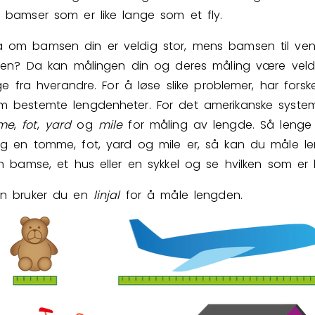
v bamser som er like lange som et fly.
 om bamsen din er veldig stor, mens bamsen til ven
Bestill privatundervisning
liten? Da kan målingen din og deres måling være veld
lige fra hverandre. For å løse slike problemer, har forske
Inviter en venn
m bestemte lengdenheter. For det amerikanske system
me
,
fot
,
yard
og
mile
for måling av lengde. Så lenge
ng en tomme, fot, yard og mile er, så kan du måle 
en bamse, et hus eller en sykkel og se hvilken som er 
en bruker du en
linjal
for å måle lengden.