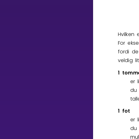
Hvilken
For eks
fordi de
veldig lit
1 tomm
er 
du 
tal
1 fot
er 
du 
mul