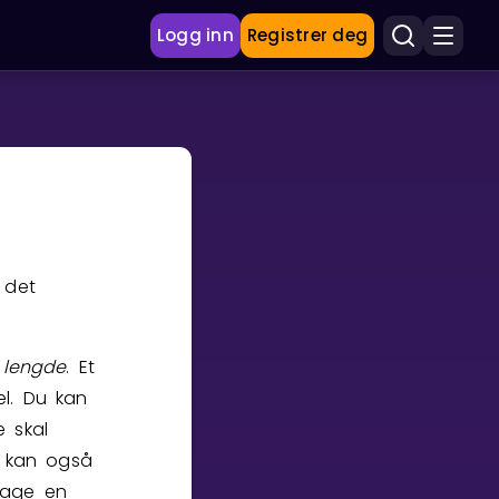
Logg inn
Registrer deg
 det
m
lengde
. Et
el. Du kan
e skal
 kan også
lage en