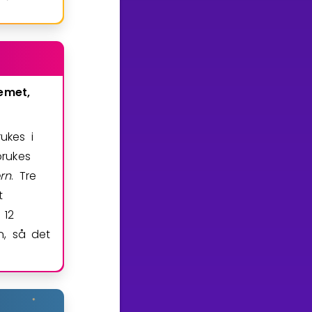
emet,
ukes i
brukes
rn
. Tre
t
 12
n, så det