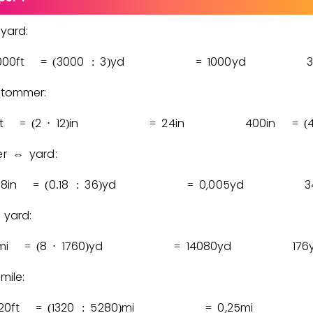
yard:
0
0
0
ft
3
0
0
0
3
yd
1
0
0
0
yd
3
=
(
:
)
=
tommer:
t
2
1
2
in
2
4
in
4
0
0
in
=
(
⋅
)
=
=
(
er
yard:
⇔
1
8
in
0
1
8
3
6
yd
0
,
0
0
5
yd
3
=
(
.
:
)
=
yard:
mi
8
1
7
6
0
yd
1
4
0
8
0
yd
1
7
6
=
(
⋅
)
=
mile:
2
0
ft
1
3
2
0
5
2
8
0
mi
0
,
2
5
mi
=
(
:
)
=