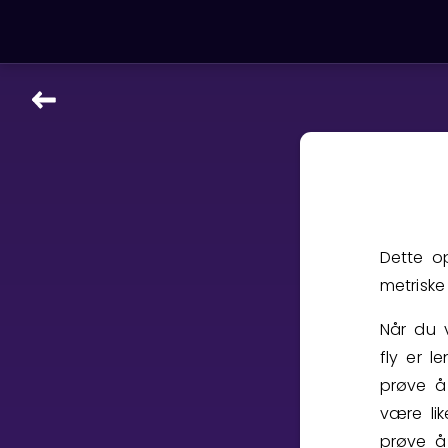
LÆRINGSVERKTØY
Læreplan
Alle mattetemaer
Privatundervisning
Direkte 1-til-1 hjelp
Dette o
Vis mer
metriske
SPILL
Når du v
fly er 
Gangetabellen
prøve å 
være li
Junior Matte
prøve å