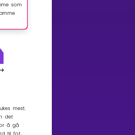
amme som
 samme
ukes mest.
an det
for å gå
 til fot,