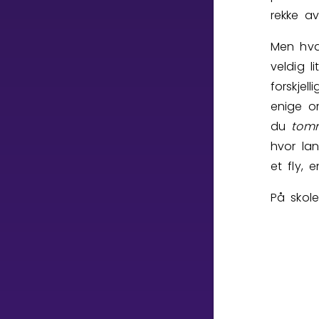
Vis mer
rekke a
Men hva
veldig 
forskjel
enige o
LÆREPLAN
du
tom
Velg læreplan
hvor la
Logg inn
et fly, 
På skol