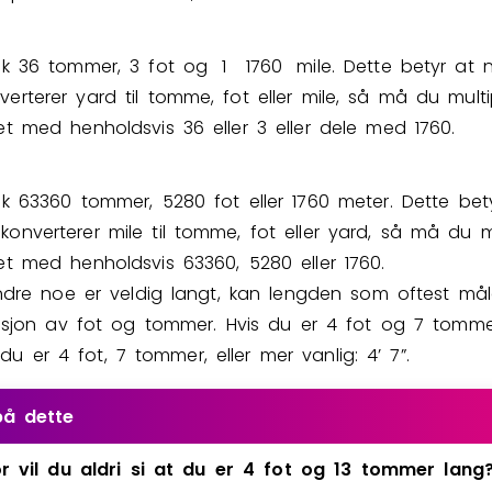
lik 36 tommer, 3 fot og
1
1
7
6
0
mile. Dette betyr at 
verterer yard til tomme, fot eller mile, så må du multi
let med henholdsvis 36 eller 3 eller dele med 1760.
lik
6
3
3
6
0
tommer, 5280 fot eller 1760 meter. Dette bet
konverterer mile til tomme, fot eller yard, så må du mu
let med henholdsvis
6
3
3
6
0
, 5280 eller 1760.
dre noe er veldig langt, kan lengden som oftest mål
sjon av fot og tommer. Hvis du er 4 fot og 7 tomme
t du er 4 fot, 7 tommer, eller mer vanlig: 4’ 7”.
på dette
r
vil
du
aldri
si
at
du
er
4
fot
og
13
tommer
lang