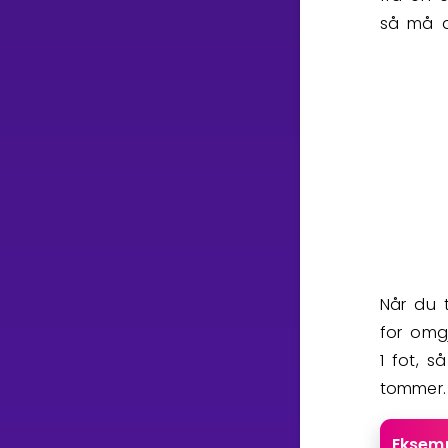
så må d
Når du 
for omg
1 fot, 
tommer.
Eksemp