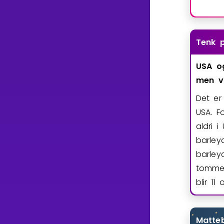
Tenk 
USA
o
men
v
Det er
USA. F
aldri 
barley
barley
tomme
blir 11
Matte