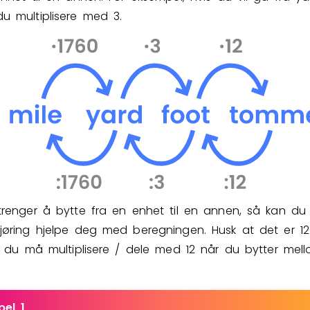
u multiplisere med 3.
trenger å bytte fra en enhet til en annen, så kan du 
jøring hjelpe deg med beregningen. Husk at det er 1
så du må multiplisere / dele med 12 når du bytter mel
el 1