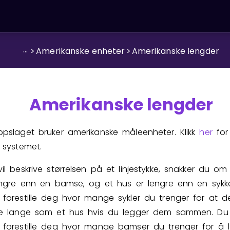
...
>
Amerikanske enheter
>
Amerikanske lengder
Amerikanske lengder
ppslaget bruker amerikanske måleenheter. Klikk
her
for
 systemet.
il beskrive størrelsen på et linjestykke, snakker du o
lengre enn en bamse, og et hus er lengre enn en sykk
forestille deg hvor mange sykler du trenger for at d
ke lange som et hus hvis du legger dem sammen. Du
 forestille deg hvor mange bamser du trenger for å 