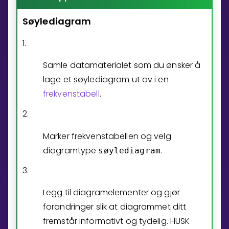
Søylediagram
Bestill privatundervisning
1.
Inviter en venn
LÆREPLAN
Samle datamaterialet som du ønsker å
Velg læreplan
lage et søylediagram ut av i en
frekvenstabell
.
Logg inn
2.
Marker frekvenstabellen og velg
diagramtype
.
søylediagram
3.
Legg til diagramelementer og gjør
forandringer slik at diagrammet ditt
fremstår informativt og tydelig. HUSK