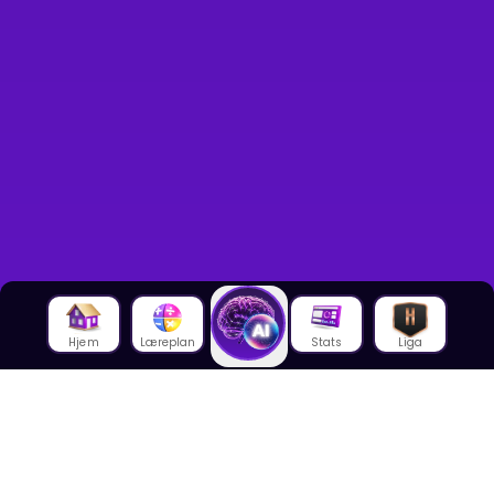
Hjem
Læreplan
Stats
Liga