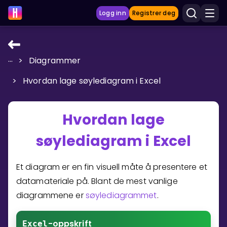
Logg inn
Registrer deg
...
>
Diagrammer
LÆRINGSVERKTØY
>
Hvordan lage søylediagram i Excel
Læreplan
Privatundervisning
Hvordan lage
Vis mer
søylediagram i Excel
SPILL
Et diagram er en fin visuell måte å presentere et
Gangetabellen
datamateriale på. Blant de mest vanlige
diagrammene er
søylediagrammet
.
Junior Matte
Vis mer
-oppskrift
Excel