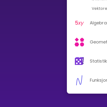
Vis mer
Vektore
Algebra
LÆREPLAN
Geomet
Velg læreplan
Logg inn
Statisti
Funksjo