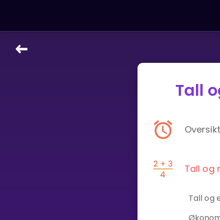
LÆRINGSVERKTØY
Tall 
Læreplan
Alle mattetemaer
Privatundervisning
Direkte 1-til-1 hjelp
Oversik
Vis mer
SPILL
Tall og
Gangetabellen
Tall og
Junior Matte
Økonom