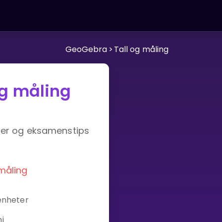
GeoGebra
>
Tall og måling
og måling
ter og eksamenstips
 måling
 enheter
i