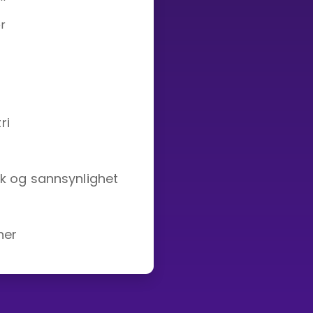
r
Bestill privatundervisning
Inviter en venn
ri
kk og sannsynlighet
ner