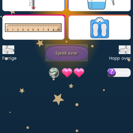
Bestill privatundervisning
Inviter en venn
LÆREPLAN
Velg læreplan
Sjekk svar
Logg inn
Forrige
Hopp over
Hjelp
?