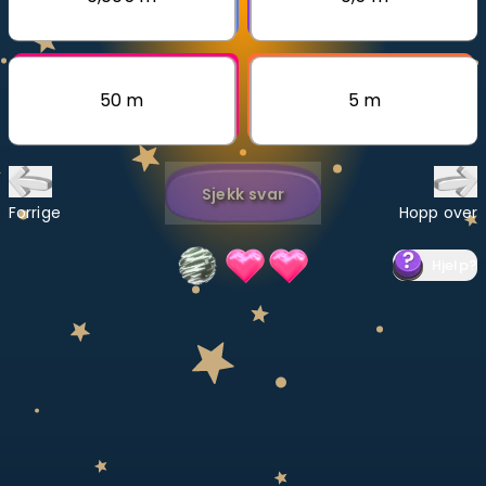
Bestill privatundervisning
Inviter en venn
50 m
5 m
LÆREPLAN
Velg læreplan
Sjekk svar
Logg inn
Forrige
Hopp over
Hjelp
?