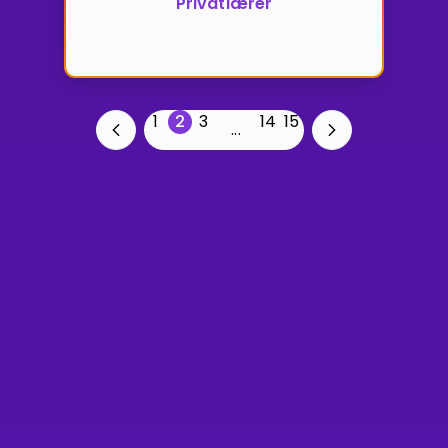
Privatlærer
1
2
3
14
15
...
Forrige
Forrige