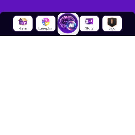
Hjem
Læreplan
Stats
Liga
Om oss
Om House of Math
Om ansatte
Karriere
Media
Foredrag
Blogg