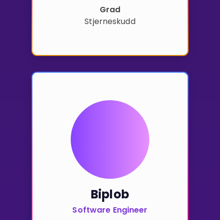
Grad
Stjerneskudd
Biplob
Software Engineer