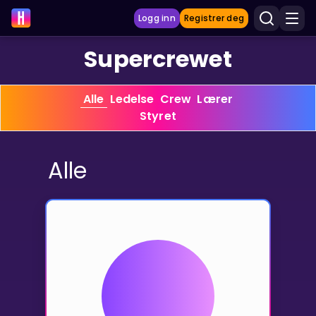
Logg inn
Registrer deg
Supercrewet
LÆRINGSVERKTØY
 Alle 
 Ledelse 
 Crew 
 Lærer 
 Styret 
Læreplan
Privatundervisning
Alle
Vis mer
SPILL
Gangetabellen
Junior Matte
Vis mer