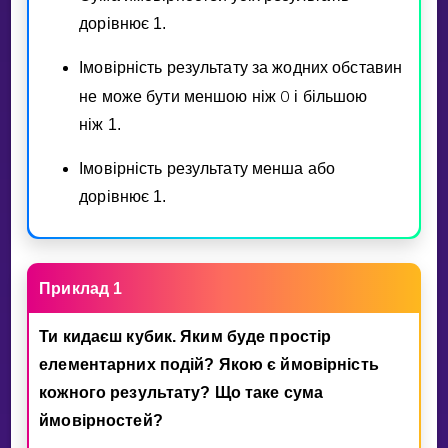
дорiвнює 1.
Iмовiрнiсть результату за жодних обставин
0
не може бути меншою нiж
i бiльшою
нiж 1.
Iмовiрнiсть результату менша або
дорiвнює 1.
Приклад 1
Ти кидаєш кубик. Яким буде простiр
елементарних подiй? Якою є ймовiрнiсть
кожного результату? Що таке сума
ймовiрностей?