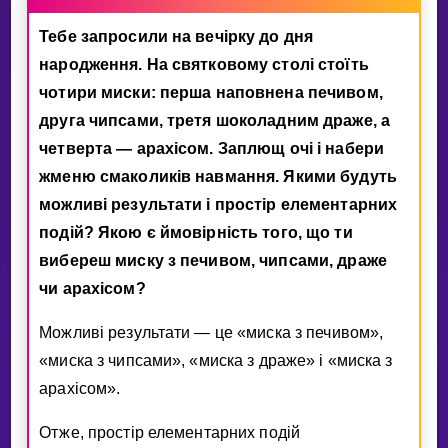
Тебе запросили на вечiрку до дня
народження. На святковому столi стоїть
чотири миски: перша наповнена печивом,
друга чипсами, третя шоколадним драже, а
четверта — арахiсом. Заплющ очi i набери
жменю смаколикiв навмання. Якими будуть
можливi результати i простiр елементарних
подiй? Якою є ймовiрнiсть того, що ти
вибереш миску з печивом, чипсами, драже
чи арахiсом?
Можливi результати — це «миска з печивом»,
«миска з чипсами», «миска з драже» i «миска з
арахiсом».
Отже, простiр елементарних подiй