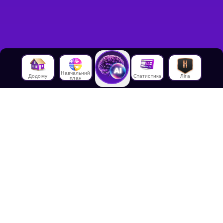
Навчальний
Додому
Статистика
Ліга
план
Про нас
Про House of Math
Співробітники
Працевлаштування в