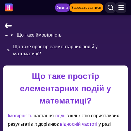
Увійти
Зареєструватися
...
>
Що таке ймовірність
НАВЧАЛЬНІ МАТЕРІАЛИ
Що таке простір елементарних подій у
Curriculum
>
математиці?
Показати більше
ІГРИ
Що таке простір
елементарних подій у
Multiplication Master
математиці?
Джуніор-матем
Показати більше
Iмовiрнiсть
настання
подiї
з кiлькiстю сприятливих
n
результатiв
дорiвнює
вiдноснiй частотi
у разi