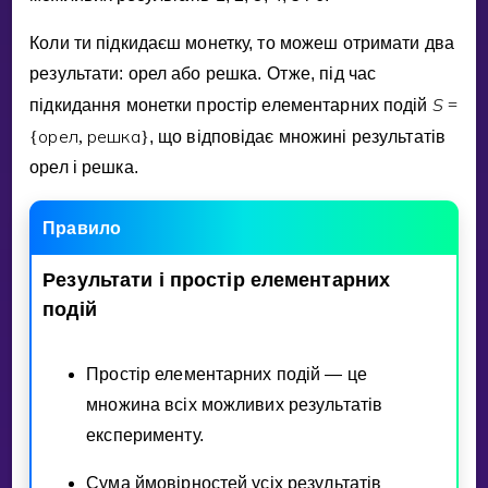
Коли ти пiдкидаєш монетку, то можеш отримати два
результати: орел або решка. Отже, пiд час
S
пiдкидання монетки простiр елементарних подiй
=
орел
решка
{
,
}
, що вiдповiдає множинi результатiв
орел i решка.
Правило
Результати
i
простiр
елементарних
подiй
Простiр елементарних подiй — це
множина всiх можливих результатiв
експерименту.
Сума ймовiрностей усiх результатiв