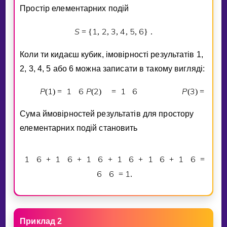
Простiр елементарних подiй
S
1
2
3
4
5
6
=
{
,
,
,
,
,
}
.
Коли ти кидаєш кубик, iмовiрностi результатiв 1,
2, 3, 4, 5 або 6 можна записати в такому виглядi:
P
1
1
6
P
2
1
6
P
3
1
6
(
)
=
(
)
=
(
)
=
Сума ймовiрностей результатiв для простору
елементарних подiй становить
1
6
1
6
1
6
1
6
1
6
1
6
+
+
+
+
+
=
6
6
1
=
.
Приклад 2