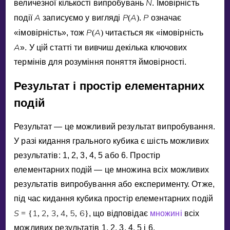
N
величезної кiлькостi випробувань
. Iмовiрнiсть
Invite a Friend
A
P
A
P
подiї
записуємо у виглядi
(
)
.
означає
НАВЧАЛЬНИЙ ПЛАН
P
A
«iмовiрнiсть», тож
(
)
читається як «iмовiрнiсть
Select curriculum
A
». У цiй статтi ти вивчиш декiлька ключових
Увійти
термiнiв для розумiння поняття ймовiрностi.
Результат i простiр елементарних
подiй
Результат — це можливий результат випробування.
У разi кидання грального кубика є шiсть можливих
результатiв: 1, 2, 3, 4, 5 або 6. Простiр
елементарних подiй — це множина всiх можливих
результатiв випробування або експерименту. Отже,
пiд час кидання кубика простiр елементарних подiй
S
1
2
3
4
5
6
=
{
,
,
,
,
,
}
, що вiдповiдає
множинi
всiх
можливих результатiв 1, 2, 3, 4, 5 i 6.