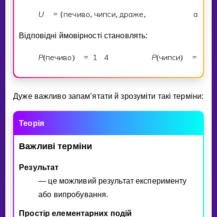
U
печиво
чипси
драже
арахiс
=
{
,
,
,
Вiдповiднi ймовiрностi становлять:
P
печиво
1
4
P
чипси
1
(
)
=
(
)
=
Дуже важливо запам’ятати й зрозумiти такi термiни:
Теорiя
Важливi
термiни
Результат
— це можливий результат експерименту
або випробування.
Простiр елементарних подiй