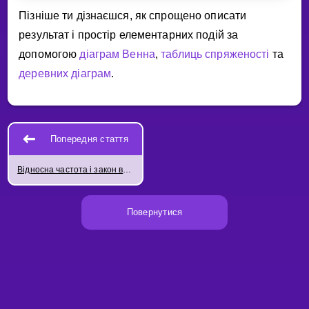
Пiзнiше ти дiзнаєшся, як спрощено описати
результат i простiр елементарних подiй за
допомогою
дiаграм Венна
,
таблиць спряженостi
та
деревних дiаграм
.
Попередня стаття
Відносна частота і закон великих чисел
Повернутися