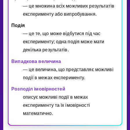
— це множина всiх можливих результатiв
експерименту або випробування.
Подiя
— це те, що може вiдбутися пiд час
експерименту; одна подiя може мати
декiлька результатiв.
Випадкова величина
— це величина, що представляє можливi
подiї в межах експерименту.
Розподiл iмовiрностей
описує можливi подiї в межах
експерименту та їх iмовiрностi
математично.