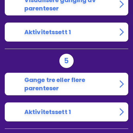
Visualisere ganging av
parenteser
Aktivitetssett 1
5
Gange tre eller flere
parenteser
Aktivitetssett 1