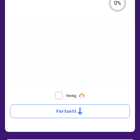
0
%
HVA
Ferdig
GJØR
DU
Fortsett
NÅR
DET
ER
ET
MINUSTEGN